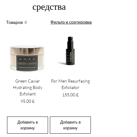
средства
Фильтр и сортировка
Товаров: 8
Green Caviar
For Men Resurfacing
Hydrating Body
Exfoliator
Exfoliant
Цена
155,00 £
Цена
95,00 £
Добавить в
Добавить в
корзину
корзину