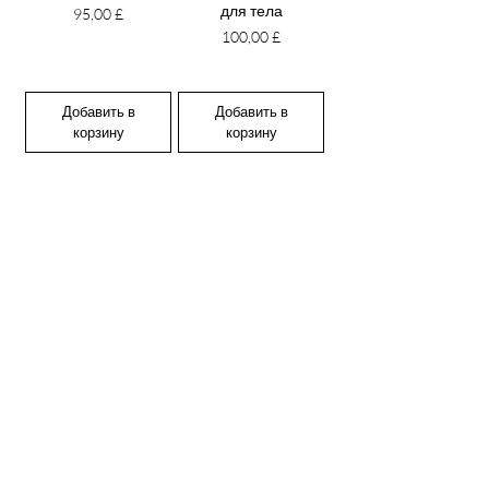
для тела
Цена
95,00 £
Цена
100,00 £
Добавить в
Добавить в
корзину
корзину