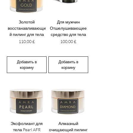
Золотой
Для мужчин
восстанавливающи
Отшелушивающее
й пилинг для тела
средство для тела
Цена
Цена
110,00 £
100,00 £
Добавить в
Добавить в
корзину
корзину
Эксфолиант для
Алмазный
тела Pearl AFR
очищающий пилинг