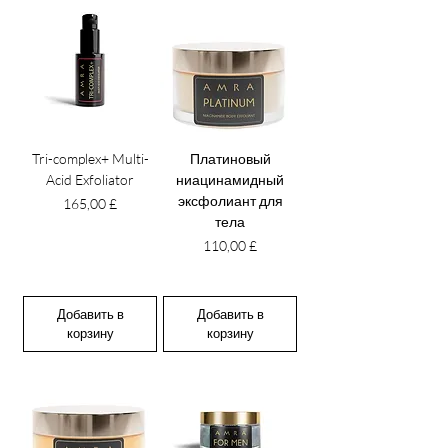
Tri-complex+ Multi-
Платиновый
Acid Exfoliator
ниацинамидный
эксфолиант для
Цена
165,00 £
тела
Цена
110,00 £
Добавить в
Добавить в
корзину
корзину