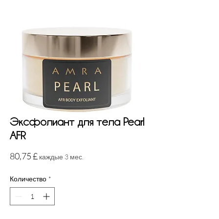
Эксфолиант для тела Pearl
AFR
Цена
80,75 £
каждые 3 мес.
Количество
*