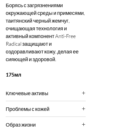
Борясь с загрязнениями
окружающей среды и примесями,
таитянский черный жемчуг,
очищающая технология и
активный компонент Anti-Free
Radical защищают и
оздоравливают кожу, делая ее
сияющей и здоровой.
175мл
Ключевые активы
Разработано для борьбы с загрязнением
Проблемы с кожей
окружающей среды, глубоко очищая кожу,
делая ее более гладкой и яркой.
Любая, воспаленная кожа, тонкие линии и
Уменьшает морщины и воспаления,
Образ жизни
морщины.
используя очищающие активные