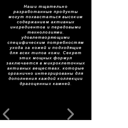
бензилбензоат, лимонен
благодаря питательному уходу.
Наши тщательно
разработанные продукты
Список ингредиентов, входящих в состав
AFR — мощный антиоксидант, который
могут похвастаться высоким
AMRA Skincare Products, регулярно
содержанием активных
нейтрализует свободные радикалы и
обновляется (см. описание). Перед
ингредиентов и передовыми
защищает кожу от токсичных соединений,
использованием продукта AMRA Skincare,
технологиями,
а также повреждений, вызванных
пожалуйста, ознакомьтесь со списком
удовлетворяющими
ультрафиолетовым излучением и
специфическим потребностям
ингредиентов, размещенным на упаковке,
загрязнением.
ухода за кожей и подходящие
для точного перечисления.
для всех типов кожи. Секрет
этих мощных формул
заключается в микроклеточных
активных веществах, которые
органично интегрированы для
дополнения каждой коллекции
драгоценных камней.