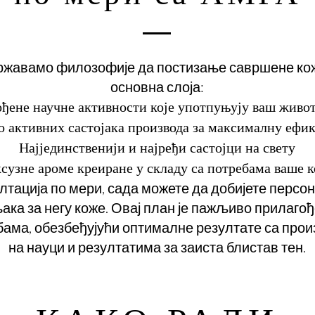
ржавамо филозофије да постизање савршене кож
основна слоја:
ђене научне активности које употпуњују ваш живо
 активних састојака производа за максималну ефи
Најјединственији и најређи састојци на свету
сузне ароме креиране у складу са потребама ваше 
ултација по мери, сада можете да добијете персо
ка за негу коже. Овај план је пажљиво прилаго
ама, обезбеђујући оптималне резултате са про
на науци и резултатима за заиста блистав тен.