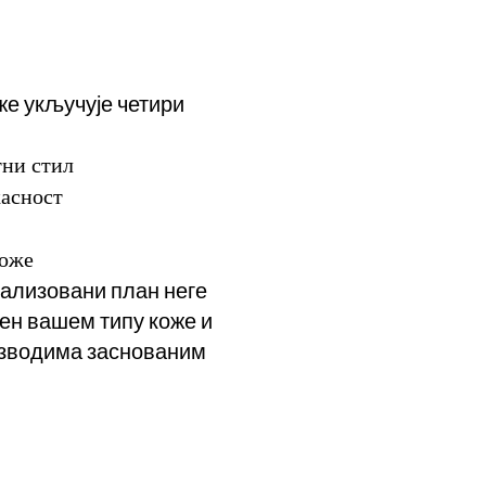
е укључује четири
тни стил
касност
коже
нализовани план неге
ђен вашем типу коже и
изводима заснованим