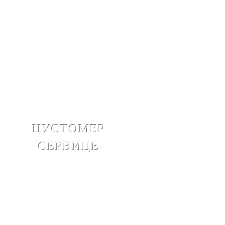
ЦУСТОМЕР
СЕРВИЦЕ
инфо@амраскинцаре.цом
Контактирајте нас