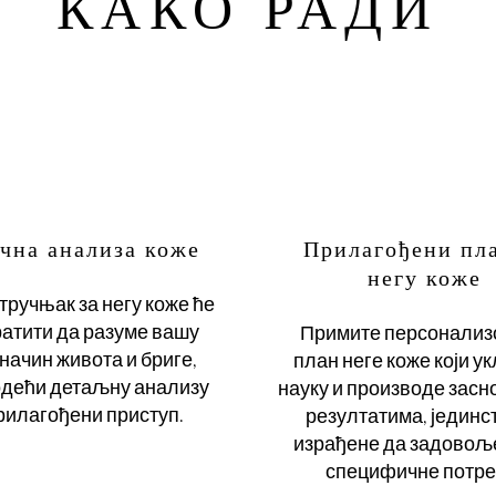
КАКО РАДИ
чна анализа коже
Прилагођени пла
негу коже
ручњак за негу коже ће
ратити да разуме вашу
Примите персонализ
 начин живота и бриге,
план неге коже који у
дећи детаљну анализу
науку и производе засн
рилагођени приступ.
резултатима, јединс
израђене да задовољ
специфичне потре