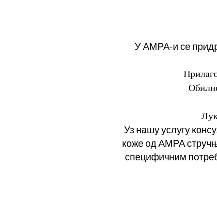
У АМРА-и се прид
Прилаго
Обилно
Лук
Уз нашу услугу конс
коже од АМРА стручња
специфичним потреб