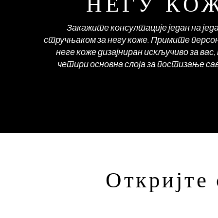
НЕГУ КО
Закажите консултације један на јед
стручњаком за негу коже. Примите персо
неге коже дизајниран искључиво за вас, 
четири основна слоја за постизање са
Откријте 