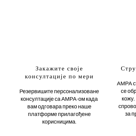
Закажите своје
Стру
консултације по мери
АМРА ст
се об
Резервишите персонализоване
кожу,
консултације са АМРА-ом када
спрово
вам одговара преко наше
за п
платформе прилагођене
корисницима.