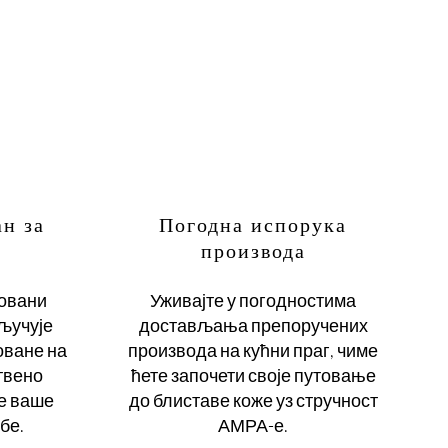
н за
Погодна испорука
производа
овани
Уживајте у погодностима
кључује
достављања препоручених
оване на
производа на кућни праг, чиме
твено
ћете започети своје путовање
е ваше
до блиставе коже уз стручност
бе.
АМРА-е.