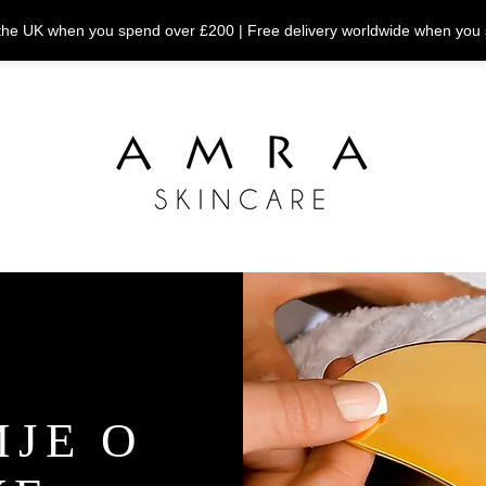
n the UK when you spend over £200 | Free delivery worldwide when you
ЈЕ О