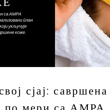
ЖЕ
ан са АМРА
нализовани план
који укључује
вршене коже.
свој сјај: савршена
по мери са АМРА