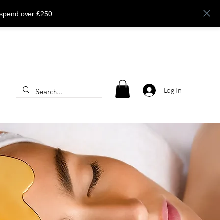
 spend over £250
Log In