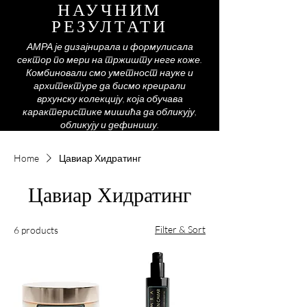
НАУЧНИМ
РЕЗУЛТАТИ
АМРА је дизајнирала и формулисала
сектор по мери на тржишту неге коже.
Комбиновали смо уметност науке и
архитектуре да бисмо креирали
врхунску колекцију, која обучава
карактеристике мишића да обликују,
обликују и дефинишу.
Home
Цавиар Хидратинг
Цавиар Хидратинг
Filter & Sort
6 products