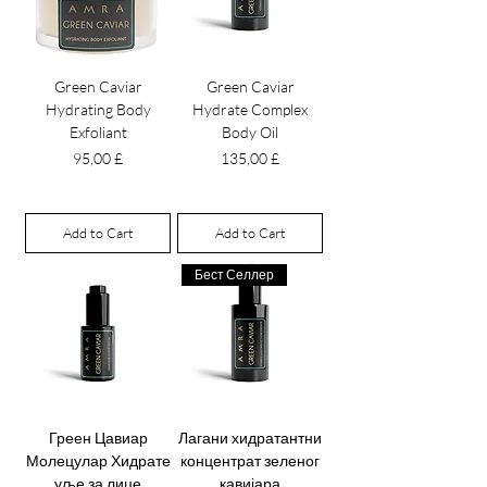
Green Caviar
Green Caviar
Hydrating Body
Hydrate Complex
Exfoliant
Body Oil
Price
Price
95,00 £
135,00 £
Add to Cart
Add to Cart
Бест Селлер
Греен Цавиар
Лагани хидратантни
Молецулар Хидрате
концентрат зеленог
уље за лице
кавијара