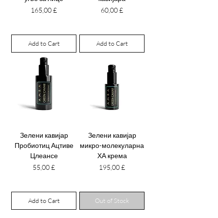
Price
Price
165,00 £
60,00 £
Add to Cart
Add to Cart
Зелени кавијар
Зелени кавијар
Пробиотиц Ацтиве
микро-молекуларна
Цлеансе
ХА крема
Price
Price
55,00 £
195,00 £
Add to Cart
Out of Stock