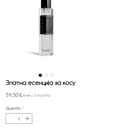
Златна есенција за косу
Price
59,50 £
every 3 months
Quantity
*