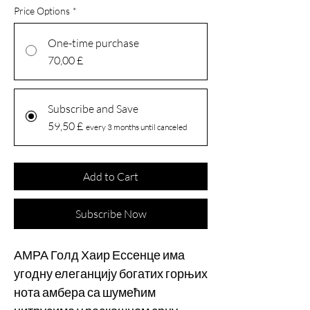
Price Options
*
One-time purchase
70,00 £
Subscribe and Save
59,50 £
every 3 months until canceled
Add to Cart
Subscribe Now
АМРА Голд Хаир Ессенце има
угодну елеганцију богатих горњих
нота амбера са шумећим