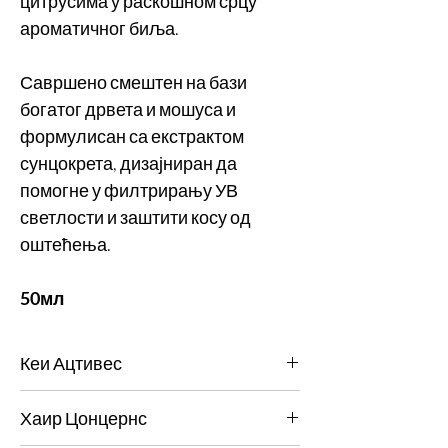
цитрусима у раскошном срцу
ароматичног биља.
Савршено смештен на бази
богатог дрвета и мошуса и
формулисан са екстрактом
сунцокрета, дизајниран да
помогне у филтрирању УВ
светлости и заштити косу од
оштећења.
50мл
Кеи Ацтивес
Спречава коврчање, цепање и хабање
Хаир Цонцернс
косе узроковано чешљањем, четком и
чешљањем. Штити од слободних радикала