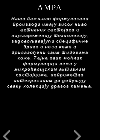
састојака који се налази на паковању за
АМРА
тачан списак.
Наши пажљиво формулисани
производи имају висок ниво
активних састојака и
најсавременију технологију,
задовољавајући специфичне
бриге о нези коже и
прилагођени свим типовима
коже. Тајна ових моћних
формулација лежи у
микроћелијским активним
састојцима, неприметно
интегрисаним да допуњују
сваку колекцију драгог камења.