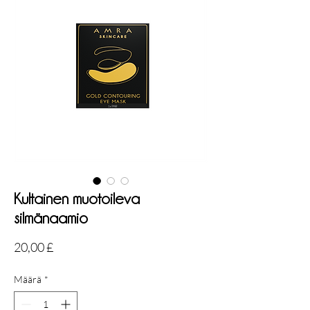
Kultainen muotoileva
silmänaamio
Hinta
20,00 £
Määrä
*