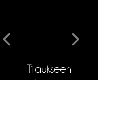
Tilaukseen
liittyviä
tuotteita