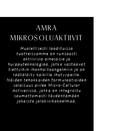
kuvaus). Ennen kuin käytät AMRA Skincare -
tuotetta, lue pakkauksessa oleva
ainesosaluettelo tarkan luettelon saamiseksi.
AMRA
MIKROSOLUAKTIIVIT
Huolellisesti laadituissa
tuotteissamme on runsaasti
aktiivisia ainesosia ja
huipputeknologiaa, jotka vastaavat
tiettyihin ihonhoitoongelmiin ja on
räätälöity kaikille ihotyypeille.
Näiden tehokkaiden formulaatioiden
salaisuus piilee Micro-Cellular
Activesissa, jotka on integroitu
saumattomasti täydentämään
jokaista jalokivikokoelmaa.