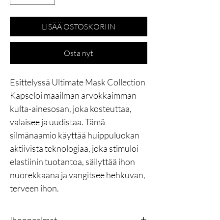
LISÄÄ OSTOSKORIIN
Osta nyt
Esittelyssä Ultimate Mask Collection
Kapseloi maailman arvokkaimman
kulta-ainesosan, joka kosteuttaa,
valaisee ja uudistaa. Tämä
silmänaamio käyttää huippuluokan
aktiivista teknologiaa, joka stimuloi
elastiinin tuotantoa, säilyttää ihon
nuorekkaana ja vangitsee hehkuvan,
terveen ihon.
Ihoongelmat