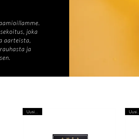
naamioillamme.
sekoitus, joka
 aarteista,
 rauhasta ja
sen.
Uusi tulo
Uusi 