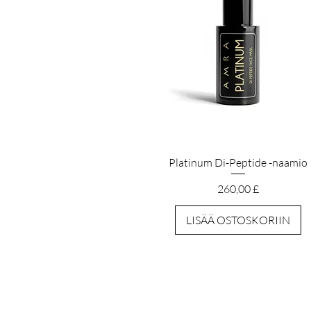
Pikakatselu
Platinum Di-Peptide -naamio
Hinta
260,00 £
LISÄÄ OSTOSKORIIN
PÄÄKONTO