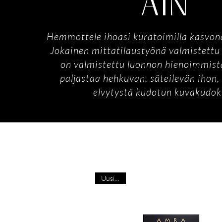
AIN
Hemmottele ihoasi kuratoimilla kasvo
Jokainen mittatilaustyönä valmistettu 
on valmistettu luonnon hienoimmista
paljastaa hehkuvan, säteilevän ihon,
elvytystä kudotun kuvakudok
Uusi tulo