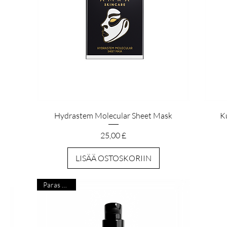
Pikakatselu
Hydrastem Molecular Sheet Mask
K
Hinta
25,00 £
LISÄÄ OSTOSKORIIN
Paras myyjä