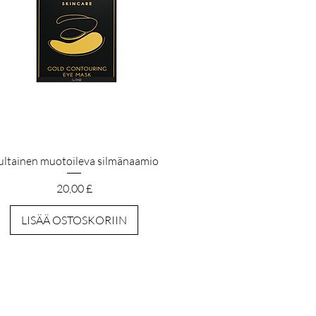
Pikakatselu
ultainen muotoileva silmänaamio
Hinta
20,00 £
LISÄÄ OSTOSKORIIN