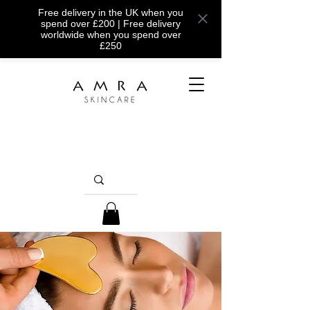
Free delivery in the UK when you
spend over £200 | Free delivery
worldwide when you spend over
£250