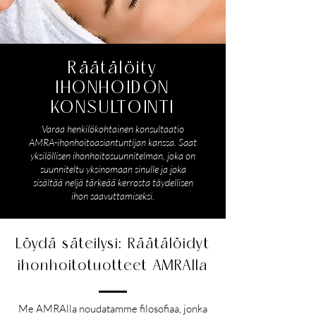
Räätälöity
IHONHOIDON
KONSULTOINTI
Varaa henkilökohtainen konsultaatio
AMRA-ihonhoitoasiantuntijan kanssa. Saat
yksilöllisen ihonhoitosuunnitelman, joka on
suunniteltu yksinomaan sinulle ja joka
sisältää neljä tärkeää kerrosta täydellisen
ihon saavuttamiseksi.
Löydä säteilysi: Räätälöidyt
ihonhoitotuotteet AMRAlla
Me AMRAlla noudatamme filosofiaa, jonka