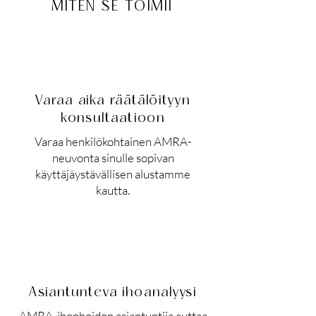
MITEN SE TOIMII
Varaa aika räätälöityyn
konsultaatioon
Varaa henkilökohtainen AMRA-
neuvonta sinulle sopivan
käyttäjäystävällisen alustamme
kautta.
Asiantunteva ihoanalyysi
AMRA-ihonhoidon asiantuntija auttaa