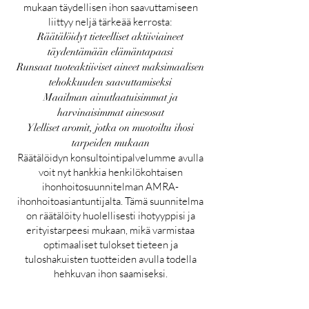
mukaan täydellisen ihon saavuttamiseen
liittyy neljä tärkeää kerrosta:
Räätälöidyt tieteelliset aktiiviaineet
täydentämään elämäntapaasi
Runsaat tuoteaktiiviset aineet maksimaalisen
tehokkuuden saavuttamiseksi
Maailman ainutlaatuisimmat ja
harvinaisimmat ainesosat
Ylelliset aromit, jotka on muotoiltu ihosi
tarpeiden mukaan
Räätälöidyn konsultointipalvelumme avulla
voit nyt hankkia henkilökohtaisen
ihonhoitosuunnitelman AMRA-
ihonhoitoasiantuntijalta. Tämä suunnitelma
on räätälöity huolellisesti ihotyyppisi ja
erityistarpeesi mukaan, mikä varmistaa
optimaaliset tulokset tieteen ja
tuloshakuisten tuotteiden avulla todella
hehkuvan ihon saamiseksi.