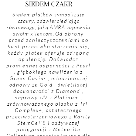
SIEDEM CZAKR
Siedem płatków symbolizuje
czakry, odzwierciedlając
równowagę, jaką AMRA zapewnia
swoim klientom.
Od obrony
przed zanieczyszczeniami po
bunt przeciwko starzeniu się,
każdy płatek oferuje odrębną
opulencję. Doświadcz
promiennej odporności z
Pearl
, głębokiego nawilżenia z
Green Caviar
, młodzieńczej
odnowy ze
Gold
, świetlistej
doskonałości z
Diamond
,
naprawy UV z
Platinum
,
zrównoważonego blasku z Tri-
Complex+, ostatecznego
przeciwstarzeniowego z Rarity
StemCell8 i odżywczej
pielęgnacji z Meteorite
Collection zaprojektowaną dla