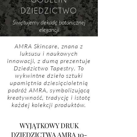
DZIEDZICTWO
Świętujemy dekadę botanicznej
elegancji
AMRA Skincare, znana z
luksusu i naukowych
innowacji, z dumą prezentuje
Dziedzictwo Tapestry. To
wykwintne dzieło sztuki
upamiętnia dziesięcioletnią
podróż AMRA, symbolizującą
kreatywność, tradycję i istotę
każdej kolekcji produktów.
WYJĄTKOWY DRUK
DZIEDZICTWA AMRA 10-