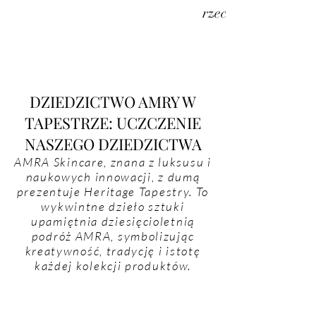
rzecz doskonałośc
DZIEDZICTWO AMRY W
TAPESTRZE: UCZCZENIE
NASZEGO DZIEDZICTWA
AMRA Skincare, znana z luksusu i
naukowych innowacji, z dumą
prezentuje Heritage Tapestry. To
wykwintne dzieło sztuki
upamiętnia dziesięcioletnią
podróż AMRA, symbolizując
kreatywność, tradycję i istotę
każdej kolekcji produktów.