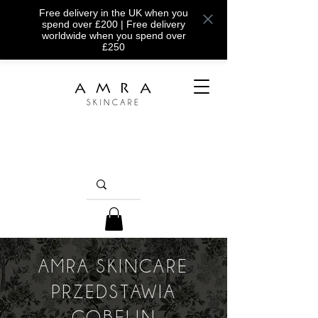
Free delivery in the UK when you
spend over £200 | Free delivery
worldwide when you spend over
£250
AMRA SKINCARE
PRZEDSTAWIA
GOBELIN