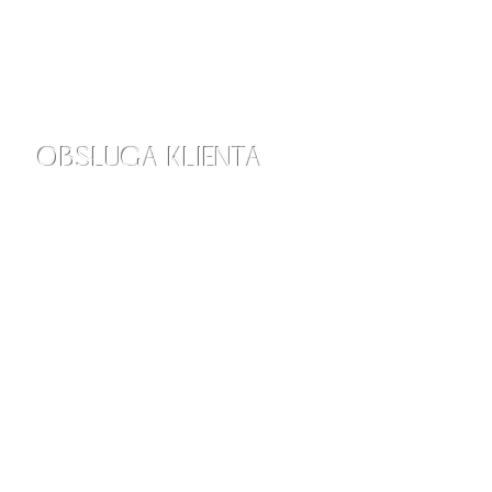
OBSŁUGA KLIENTA
info@amraskincare.com
Skontaktuj się z nami