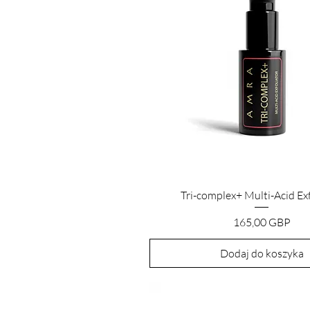
Podgląd
Tri-complex+ Multi-Acid Exf
Cena
165,00 GBP
Dodaj do koszyka