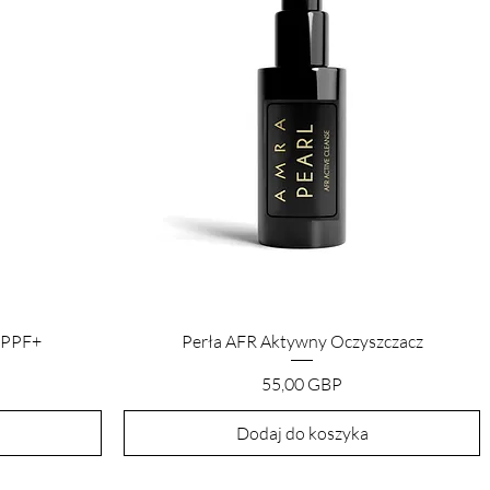
Podgląd
 PPF+
Perła AFR Aktywny Oczyszczacz
Cena
55,00 GBP
Dodaj do koszyka