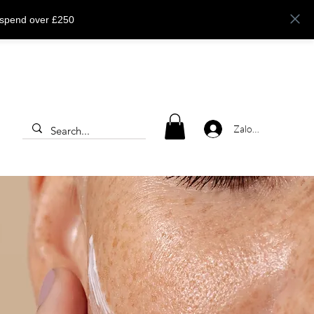
 spend over £250
Zaloguj się