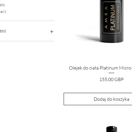
ało
arz
0ml
30ml
45ml
50ml
Podgląd
Olejek do ciała Platinum Micr
Cena
155,00 GBP
Dodaj do koszyka