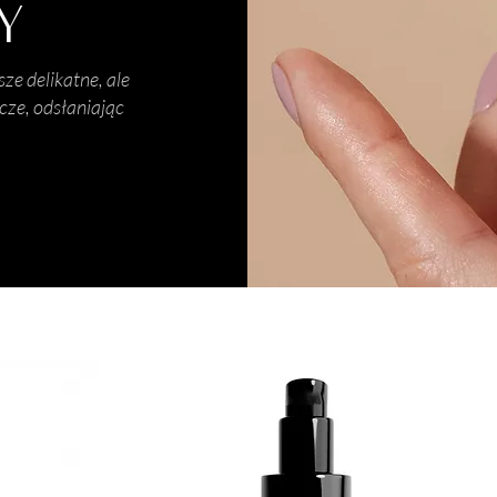
Y
ze delikatne, ale
cze, odsłaniając