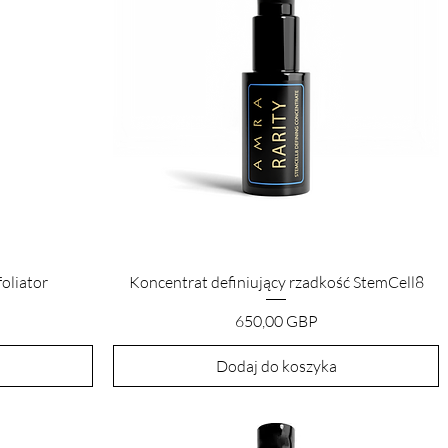
Podgląd
oliator
Koncentrat definiujący rzadkość StemCell8
Cena
650,00 GBP
Dodaj do koszyka