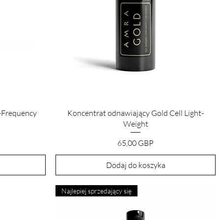
Podgląd
o-Frequency
Koncentrat odnawiający Gold Cell Light-
Weight
Cena
65,00 GBP
Dodaj do koszyka
Najlepiej sprzedający się