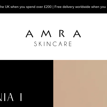
n the UK when you spend over £200 | Free delivery worldwide when you
IA I