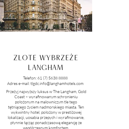
ZŁOTE WYBRZEŻE
LANGHAM
Telefon:
61 (7) 5638 8888
Adres e-mail:
tlgdc.info@langhamhotels.com
Przeżyj najwyższy luksus w The Langham, Gold
Coast – wyrafinowanym schronieniu
położonym na malowniczym tle tego
tętniącego życiem nadmorskiego miasta. Ten
wykwintny hotel, położony w prestiżowej
lokalizacji, uosabia przepych i wyrafinowanie,
płynnie łącząc ponadczasową elegancję ze
współczesnym komfortem.