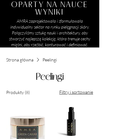
OPARTY NA NAUCE
WYNIKI
AMRA zaprojektowała i sformułowała
indywidualny sektor na rynku pielęgnacji skóry.
Połączyliśmy sztukę nauki i architektury, aby
stworzyć najlepszą kolekcję, która trenuje cechy
mięśni, aby rzeźbić, konturować i definiować.
Strona główna
Peelingi
Peelingi
Filtry i sortowanie
Produkty (8)