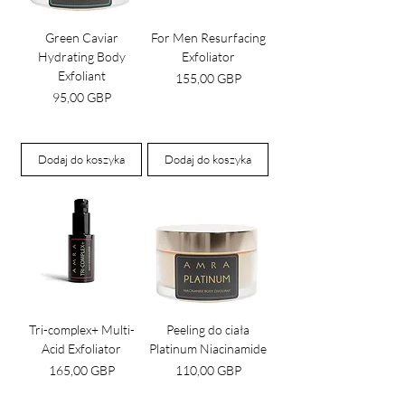
Green Caviar
For Men Resurfacing
Hydrating Body
Exfoliator
Exfoliant
Cena
155,00 GBP
Cena
95,00 GBP
Dodaj do koszyka
Dodaj do koszyka
Tri-complex+ Multi-
Peeling do ciała
Acid Exfoliator
Platinum Niacinamide
Cena
Cena
165,00 GBP
110,00 GBP