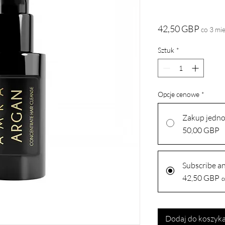
Cena
42,50 GBP
co 3 mie
Sztuk
*
Opcje cenowe
*
Zakup jedn
50,00 GBP
Subscribe a
42,50 GBP
c
Dodaj do koszyk