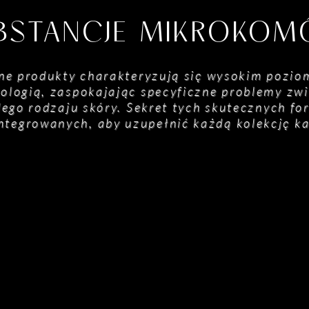
BSTANCJE MIKROKO
ne produkty charakteryzują się wysokim pozio
ologią, zaspokajając specyficzne problemy zwią
ego rodzaju skóry. Sekret tych skutecznych fo
integrowanych, aby uzupełnić każdą kolekcję k