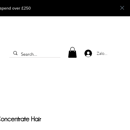
 spend over £250
Zaloguj się
ncentrate Hair