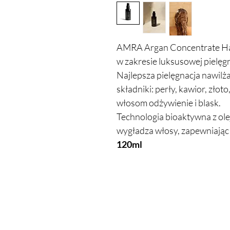
AMRA Argan Concentrate Hair
w zakresie luksusowej pielęg
Najlepsza pielęgnacja nawilża
składniki: perły, kawior, złot
włosom odżywienie i blask.
Technologia bioaktywna z ol
wygładza włosy, zapewniając 
120ml