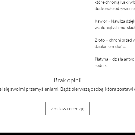
które chronią łuski w
doskonałe odżywienie i
Kawior - Nawilża dzi
wchłoniętych morskich
Złoto – chroni przed 
działaniem słońca.
Platyna – działa antyo
rodniki.
Brak opinii
l się swoimi przemyśleniami. Bądź pierwszą osobą, która zostawi 
Zostaw recenzję