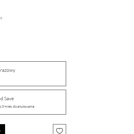
s.
orazowy
nd Save
o 3 mies. do anulowania
a