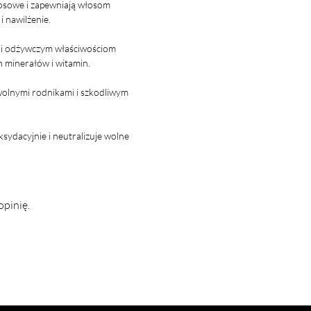
łosowe i zapewniają włosom
 nawilżenie.
ęki odżywczym właściwościom
 minerałów i witamin.
wolnymi rodnikami i szkodliwym
ksydacyjnie i neutralizuje wolne
opinię.