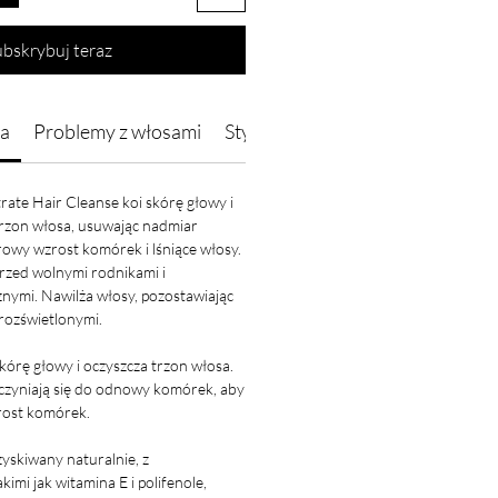
ubskrybuj teraz
a
Problemy z włosami
Styl życia
Sposób użycia
Skł
te Hair Cleanse koi skórę głowy i
trzon włosa, usuwając nadmiar
wy wzrost komórek i lśniące włosy.
rzed wolnymi rodnikami i
nymi. Nawilża włosy, pozostawiając
 rozświetlonymi.
kórę głowy i oczyszcza trzon włosa.
yczyniają się do odnowy komórek, aby
ost komórek.
yskiwany naturalnie, z
kimi jak witamina E i polifenole,