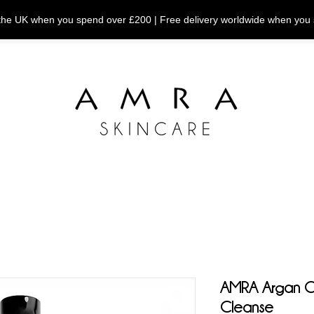
n the UK when you spend over £200 | Free delivery worldwide when you
AMRA Argan Co
Cleanse