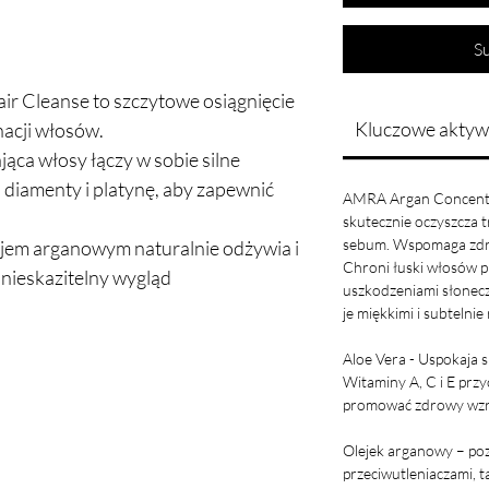
S
 Cleanse to szczytowe osiągnięcie
Kluczowe aktyw
nacji włosów.
jąca włosy łączy w sobie silne
o, diamenty i platynę, aby zapewnić
AMRA Argan Concentra
skutecznie oczyszcza 
sebum. Wspomaga zdro
ejem arganowym naturalnie odżywia i
Chroni łuski włosów p
nieskazitelny wygląd
uszkodzeniami słonecz
je miękkimi i subtelnie
Aloe Vera - Uspokaja s
Witaminy A, C i E prz
promować zdrowy wzr
Olejek arganowy – poz
przeciwutleniaczami, ta