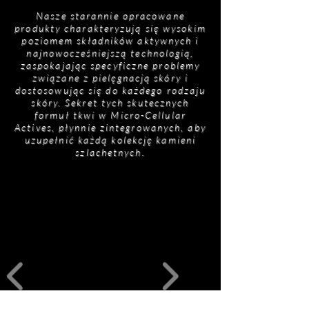
produktów AMRA Skincare jest regularnie
zaprojektowana dla mężczyzn zawierająca
Nasze starannie opracowane
aktualizowana (zobacz opis). Przed użyciem
taurynę (nie pochodzącą z produktów
produkty charakteryzują się wysokim
produktu AMRA Skincare należy przeczytać
zwierzęcych) i żeń-szeń syberyjski, aby
poziomem składników aktywnych i
listę składników znajdującą się na opakowaniu,
najnowocześniejszą technologią,
zapobiegać mikrouszkodzeniom i leczyć je.
aby uzyskać dokładną listę.
zaspokajając specyficzne problemy
Cellactive8 stymuluje również produkcję
związane z pielęgnacją skóry i
kolagenu i elastyny, pomagając spowolnić
dostosowując się do każdego rodzaju
proces starzenia i odnowić spójność komórek.
skóry. Sekret tych skutecznych
CellActiv8 - Stworzony z roślinnej tauryny i
formuł tkwi w Micro-Cellular
syberyjskiego żeń-szenia, CellActiv8 wzmacnia
Actives, płynnie zintegrowanych, aby
uzupełnić każdą kolekcję kamieni
barierę skórną, zapobiegając mikro-
szlachetnych.
skaleczeniom związanym z goleniem. Promuje
syntezę kolagenu i elastyny, zapewniając
harmonijne połączenie ochrony i regeneracji.