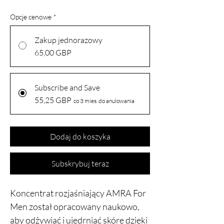
Opcje cenowe
*
Zakup jednorazowy
65,00 GBP
Subscribe and Save
55,25 GBP
co 3 mies. do anulowania
Dodaj do koszyka
Subskrybuj teraz
Koncentrat rozjaśniający AMRA For
Men został opracowany naukowo,
aby odżywiać i ujędrniać skórę dzięki