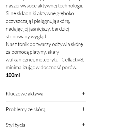
naszej wysoce aktywnej technologii.
Silne składniki aktywne głęboko
oczyszczają i pielęgnują skórę,
nadając jej jaśniejszy, bardziej
stonowany wygląd.
Nasz tonik do twarzy odżywia skórę
za pomocą platyny, skały
wulkanicznej, meteorytu i Cellactiv8,
minimalizując widoczność porów.
100ml
Kluczowe aktywa
Najwyższej jakości odżywienie i nawilżenie.
Problemy ze skórą
Zaprojektowany, aby tonizować i ujędrniać
skórę, wzmacniając ją od wewnątrz.
Wszystkie rodzaje skóry.
Formuła zawiera platynę, która tonizuje i
Styl życia