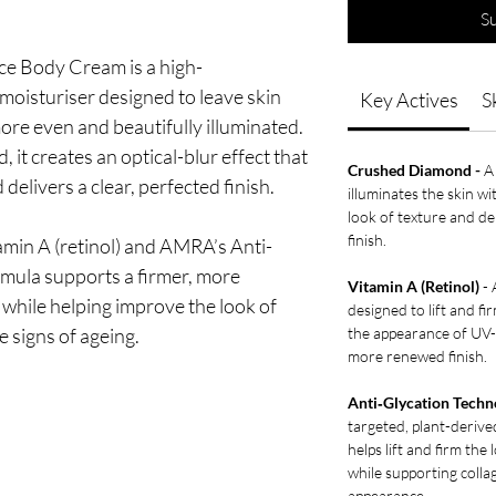
S
 Body Cream is a high-
 moisturiser designed to leave skin
Key Actives
S
ore even and beautifully illuminated.
it creates an optical-blur effect that
Crushed Diamond -
A 
 delivers a clear, perfected finish.
illuminates the skin wit
look of texture and de
finish.
min A (retinol) and AMRA’s Anti-
rmula supports a firmer, more
Vitamin A (Retinol)
- 
while helping improve the look of
designed to lift and fi
e signs of ageing.
the appearance of UV-
more renewed finish.
Anti‑Glycation Techno
targeted, plant-derive
helps lift and firm the
while supporting coll
appearance.