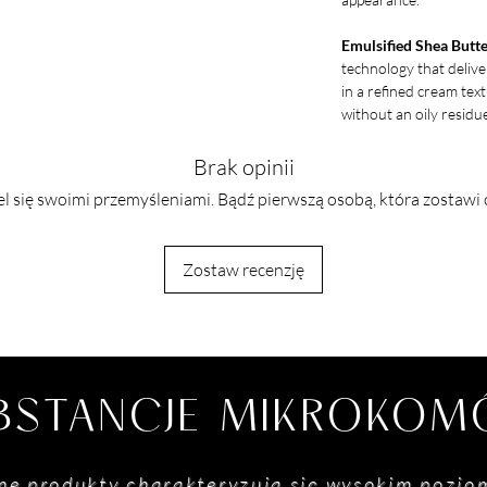
Emulsified Shea Butt
technology that deliv
in a refined cream tex
without an oily residu
Brak opinii
l się swoimi przemyśleniami. Bądź pierwszą osobą, która zostawi 
Zostaw recenzję
BSTANCJE MIKROKO
ne produkty charakteryzują się wysokim pozio