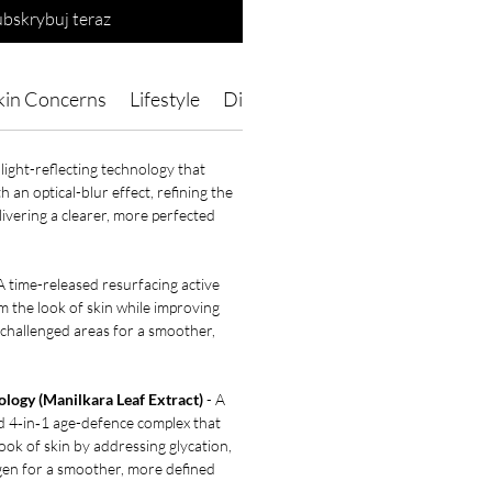
ubskrybuj teraz
kin Concerns
Lifestyle
Directions of Use
Ingredients
light-reflecting technology that
h an optical-blur effect, refining the
livering a clearer, more perfected
A time-released resurfacing active
rm the look of skin while improving
challenged areas for a smoother,
logy (Manilkara Leaf Extract)
- A
d 4‑in‑1 age-defence complex that
 look of skin by addressing glycation,
agen for a smoother, more defined