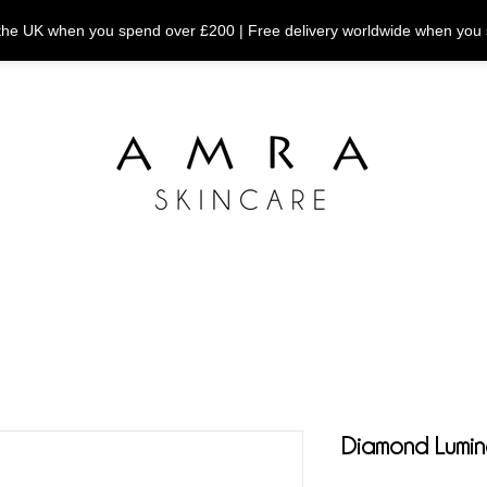
n the UK when you spend over £200 | Free delivery worldwide when you
Diamond Lumi