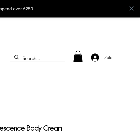
 spend over £250
Zaloguj się
nescence Body Cream