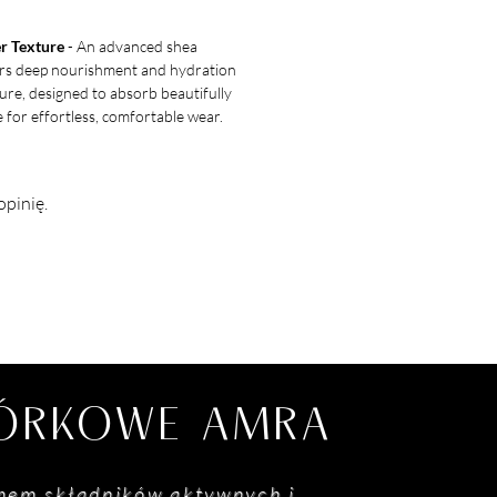
er Texture
- An advanced shea
ers deep nourishment and hydration
ture, designed to absorb beautifully
e for effortless, comfortable wear.
opinię.
MÓRKOWE AMRA
mem składników aktywnych i