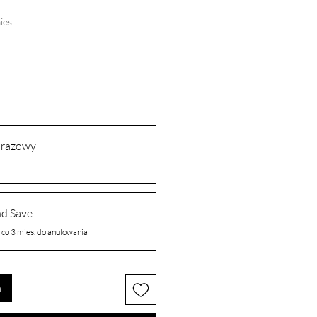
ies.
orazowy
nd Save
co 3 mies. do anulowania
a