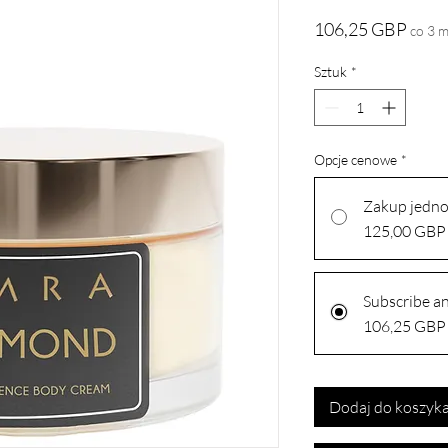
Cena
106,25 GBP
co 3 m
Sztuk
*
Opcje cenowe
*
Zakup jedn
125,00 GBP
Subscribe a
106,25 GBP
Dodaj do koszyk