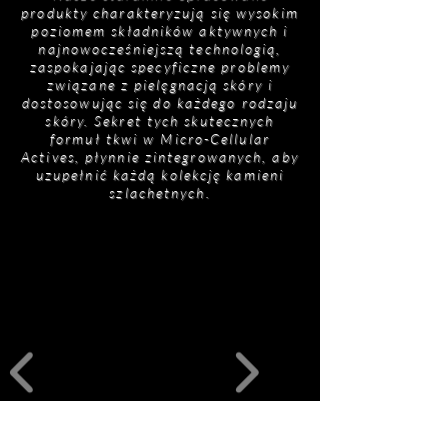
AFR – Silny przeciwutleniacz, który
produkty charakteryzują się wysokim
produktów AMRA Skincare jest regularnie
wychwytuje wolne rodniki i chroni skórę przed
poziomem składników aktywnych i
aktualizowana (zobacz opis). Przed użyciem
najnowocześniejszą technologią,
toksycznymi związkami oraz uszkodzeniami
produktu AMRA Skincare należy przeczytać
zaspokajając specyficzne problemy
wywołanymi promieniowaniem UV i
listę składników znajdującą się na opakowaniu,
związane z pielęgnacją skóry i
zanieczyszczeniami.
aby uzyskać dokładną listę.
dostosowując się do każdego rodzaju
skóry. Sekret tych skutecznych
formuł tkwi w Micro-Cellular
Actives, płynnie zintegrowanych, aby
uzupełnić każdą kolekcję kamieni
szlachetnych.