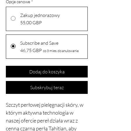
Opcje cenowe
*
Zakup jednorazowy
55,00 GBP
Subscribe and Save
46,75 GBP
co 3 mies. do anulowania
Dodaj do koszyka
Subskrybuj teraz
Szczyt perłowej pielęgnacji skóry, w
którym aktywna technologia w
naszej ofercie pereł działa wraz z
cenną czarną perłą Tahitian, aby