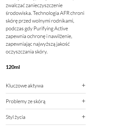
zwalczać zanieczyszczenie
środowiska. Technologia AFR chroni
skórę przed wolnymi rodnikami,
podczas gdy Purifying Active
zapewnia ochronę i nawilżenie,
zapewniając najwyższą jakość
oczyszczania skóry.
120ml
Kluczowe aktywa
AMRA Pearl AFR Active Cleanse jest
Problemy ze skórą
przeznaczony do walki z zanieczyszczeniem
środowiska, wykorzystując Purifying Active,
Dowolna, niedoskonałości i rozszerzone pory,
cenne Pearl i AFR, aby zapewnić głębokie
Styl życia
problemy związane ze starzeniem się, skóra
nawilżenie podczas oczyszczania skóry.
narażona na promieniowanie UV lub
Poprawia jakość skóry poprzez udoskonalenie
Dowolne, życie w mieście, wysokie