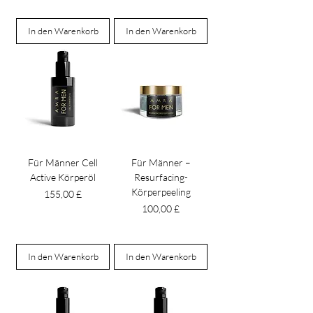
In den Warenkorb
In den Warenkorb
Für Männer Cell
Für Männer –
Active Körperöl
Resurfacing-
Körperpeeling
Preis
155,00 £
Preis
100,00 £
In den Warenkorb
In den Warenkorb