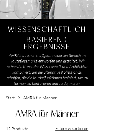
WISSENSCHAFTLICH
BASIEREND
ERGEBNISSE
AMRA hat einen maßgeschneiderten Bereich im
Hautpflegemarkt entworfen und gestaltet. Wir
haben die Kunst der Wissenschaft und Architektur
kombiniert, um die ultimative Kollektion zu
schaffen, die die Muskelfunktionen trainiert, um zu
formen, zu konturieren und zu definieren.
Start
AMRA für Männer
AMRA für Männer
Filtern & sortieren
12 Produkte