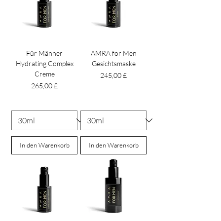
Für Männer
AMRA for Men
Hydrating Complex
Gesichtsmaske
Creme
Preis
245,00 £
Preis
265,00 £
In den Warenkorb
In den Warenkorb