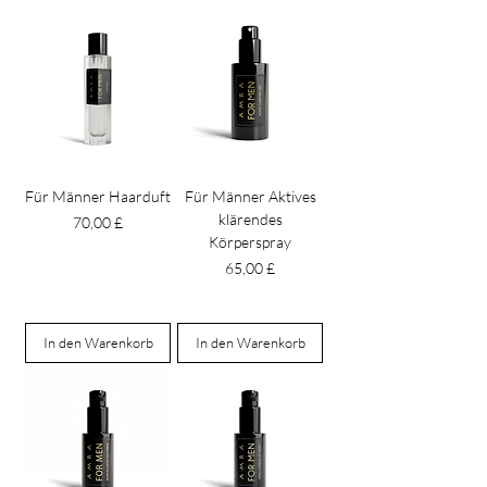
Für Männer Haarduft
Für Männer Aktives
klärendes
Preis
70,00 £
Körperspray
Preis
65,00 £
In den Warenkorb
In den Warenkorb