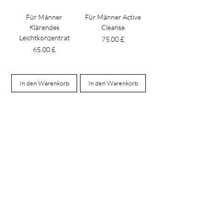
Für Männer
Für Männer Active
Klärendes
Cleanse
Leichtkonzentrat
Preis
75,00 £
Preis
65,00 £
In den Warenkorb
In den Warenkorb