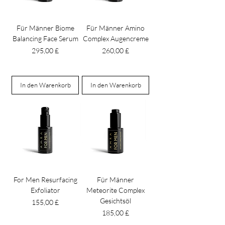
Für Männer Biome
Für Männer Amino
Balancing Face Serum
Complex Augencreme
Preis
Preis
295,00 £
260,00 £
In den Warenkorb
In den Warenkorb
For Men Resurfacing
Für Männer
Exfoliator
Meteorite Complex
Gesichtsöl
Preis
155,00 £
Preis
185,00 £