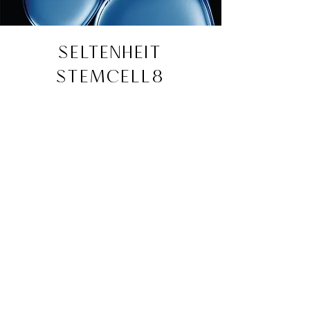
SELTENHEIT
STEMCELL8
Die Rarity StemCell8-Kollektion umfasst die
luxuriösesten Inhaltsstoffe der Welt.
Neueste wissenschaftliche Erkenntnisse der
mikroskopischen Stammzellenorchidee mit
einem reinen Mineralgehalt aus glänzendem
Meteoriten, der hoch oben im Weltraum vor
Verschmutzung geschützt wurde, werden mit
opaleszierendem Rubin und Saphir
kombiniert, um das Energieniveau in der
Zelle zu erhöhen und Entzündungen auf
zellulärer Ebene zu reduzieren. Diese
Kollektion wird durch die Intelligenz der