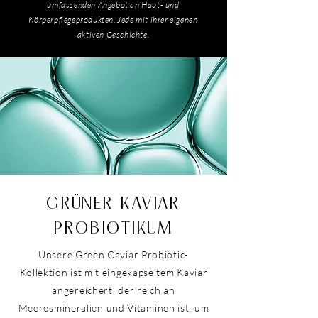
umfassenden Angebot an Haut- und
Körperpflegeprodukten. Jede mit ihrer eigenen
aktiven Geschichte.
GRÜNER KAVIAR
PROBIOTIKUM
Unsere Green Caviar Probiotic-
Kollektion ist mit eingekapseltem Kaviar
angereichert, der reich an
Meeresmineralien und Vitaminen ist, um