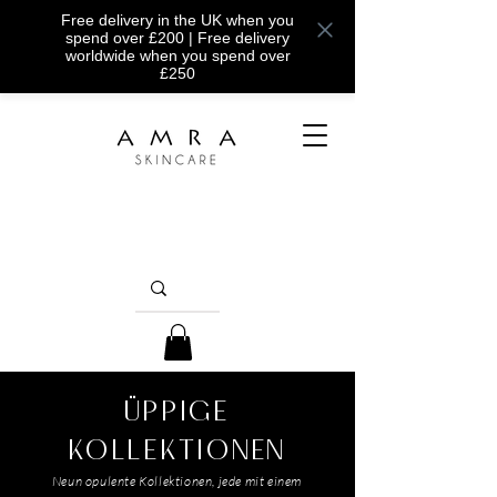
Free delivery in the UK when you
spend over £200 | Free delivery
worldwide when you spend over
£250
ÜPPIGE
KOLLEKTIONEN
Neun opulente Kollektionen, jede mit einem