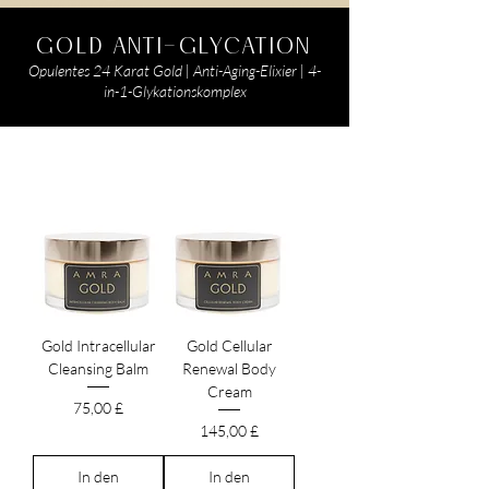
GOLD ANTI-GLYCATION
Opulentes 24 Karat Gold | Anti-Aging-Elixier | 4-
in-1-Glykationskomplex
Gold Intracellular
Gold Cellular
Cleansing Balm
Renewal Body
Cream
Preis
75,00 £
Preis
145,00 £
In den
In den