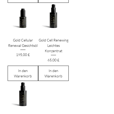
Gold Cellular
Gold Cell Renewing
Renewal Gesichtsöl
Leichtes
Konzentrat
Preis
195,00 £
Preis
65,00 £
In den
In den
Warenkorb
Warenkorb