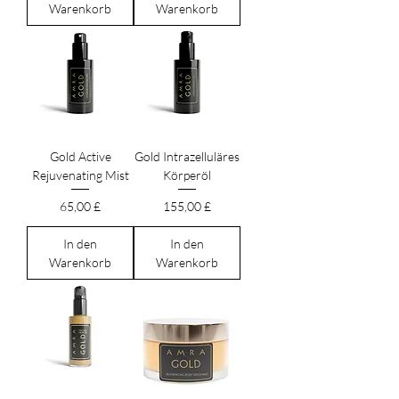
Warenkorb
Warenkorb
Gold Active
Gold Intrazelluläres
Rejuvenating Mist
Körperöl
Preis
Preis
65,00 £
155,00 £
In den
In den
Warenkorb
Warenkorb