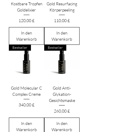
Kostbare Tropfen
Gold Resurfacing
Goldelixier
Körperpeeling
Preis
Preis
120,00 £
110,00 £
In den
In den
Warenkorb
Warenkorb
Bestseller
Bestseller
Gold Molecular C
Gold Anti-
Complex Creme
Glykation-
Gesichtsmaske
Preis
340,00 £
Preis
260,00 £
In den
In den
Warenkorb
Warenkorb