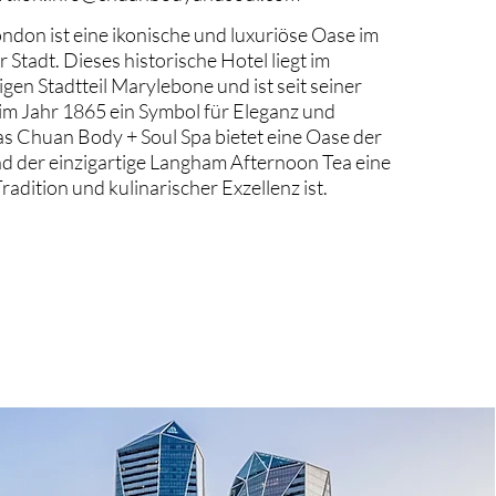
don ist eine ikonische und luxuriöse Oase im
 Stadt. Dieses historische Hotel liegt im
igen Stadtteil Marylebone und ist seit seiner
im Jahr 1865 ein Symbol für Eleganz und
s Chuan Body + Soul Spa bietet eine Oase der
d der einzigartige Langham Afternoon Tea eine
Tradition und kulinarischer Exzellenz ist.