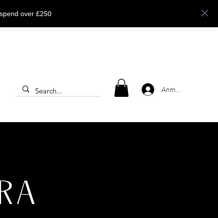
 spend over £250
Anmelden
MRA