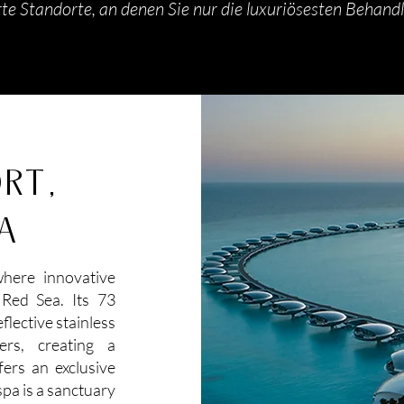
e Standorte, an denen Sie nur die luxuriösesten Behand
RT,
IA
where innovative
Red Sea. Its 73
flective stainless
ers, creating a
ers an exclusive
spa is a sanctuary