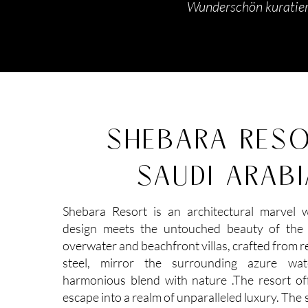
Wunderschön kuratiert
SHEBARA RESO
SAUDI ARAB
Shebara Resort is an architectural marvel 
design meets the untouched beauty of the 
overwater and beachfront villas, crafted from re
steel, mirror the surrounding azure wat
harmonious blend with nature .The resort off
escape into a realm of unparalleled luxury. The 