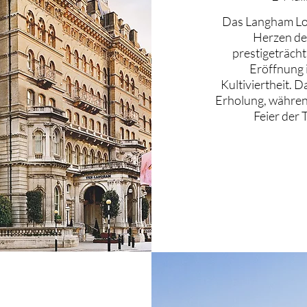
Das Langham Lon
Herzen der
prestigeträcht
Eröffnung 
Kultiviertheit.
Da
Erholung, währen
Feier der 