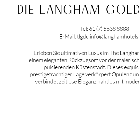
DIE LANGHAM GOL
Tel: 61 (7) 5638 8888
E-Mail:
tlgdc.info@langhamhotel
Erleben Sie ultimativen Luxus im The Langha
einem eleganten Rückzugsort vor der malerisch
pulsierenden Küstenstadt. Dieses exquisi
prestigeträchtiger Lage verkörpert Opulenz u
verbindet zeitlose Eleganz nahtlos mit mod