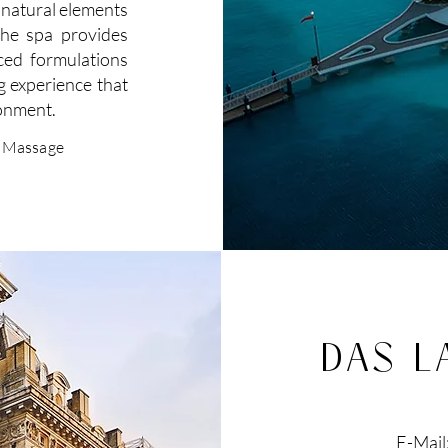
e natural elements
the spa provides
ced formulations
g experience that
ronment.
e Massage
DAS 
E-Mail