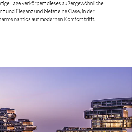
htige Lage verkörpert dieses außergewöhnliche
z und Eleganz und bietet eine Oase, in der
harme nahtlos auf modernen Komfort trifft.