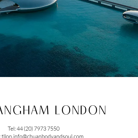
LANGHAM LONDON
Tel: 44 (20) 7973 7550
:
tllon.info@chuanbodyandsoul.com