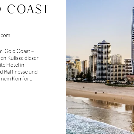
D COAST
s.com
m, Gold Coast –
en Kulisse dieser
te Hotel in
nd Raffinesse und
ernem Komfort.