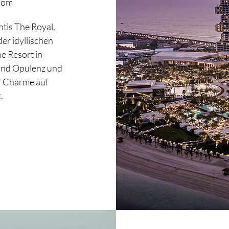
.com
ntis The Royal,
er idyllischen
e Resort in
und Opulenz und
er Charme auf
.