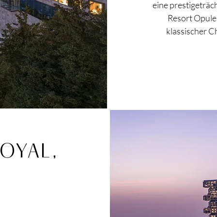
eine prestigeträc
Resort Opulen
klassischer C
ROYAL,