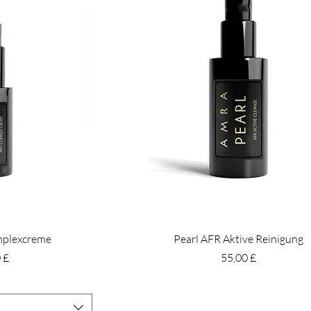
mplexcreme
Pearl AFR Aktive Reinigung
Preis
 £
55,00 £