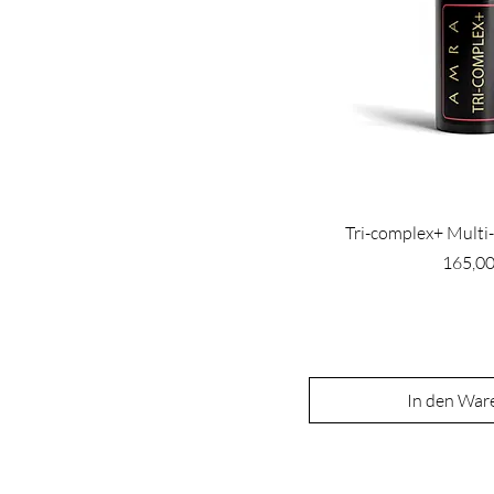
Tri-complex+ Multi-
Preis
165,00
In den War