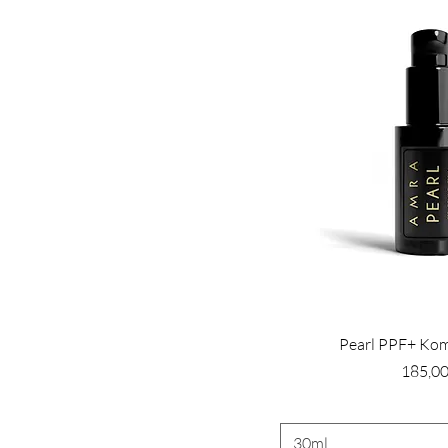
Pearl PPF+ Ko
Preis
185,00
30ml