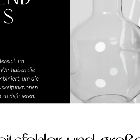
SS
ereich im
 Wir haben die
biniert, um die
Muskelfunktionen
 zu definieren.