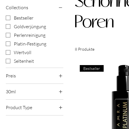
Schönhe
Collections
Poren
Bestseller
Goldverjüngung
Perlenreinigung
Platin-Festigung
8 Produkte
Wertvoll
Seltenheit
Bestseller
Preis
30ml
55 £
650 £
30ml
Product Type
45ml
Gesichtsöle
50ml
Gesichtsseren