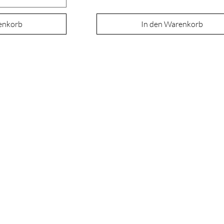
enkorb
In den Warenkorb
ÜBER UNS
RICHTLINIEN
Unsere Geschichte
Versand & Rückgabe
Unser Ansatz
Allgemeine
Nachhaltigkeit
Geschäftsbedingunge
Erleben Sie AMRA
n
Blogs
Häufig gestellte
Fragen