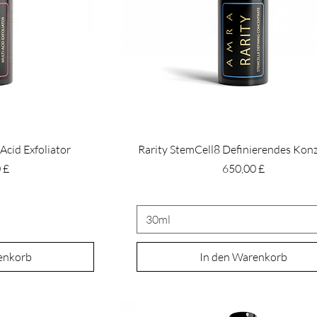
Acid Exfoliator
Rarity StemCell8 Definierendes Kon
Preis
 £
650,00 £
30ml
enkorb
In den Warenkorb