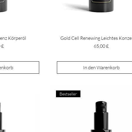
uenz Körperöl
Gold Cell Renewing Leichtes Konze
Preis
 £
65,00 £
enkorb
In den Warenkorb
Bestseller