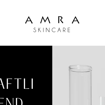
AFTLI
END