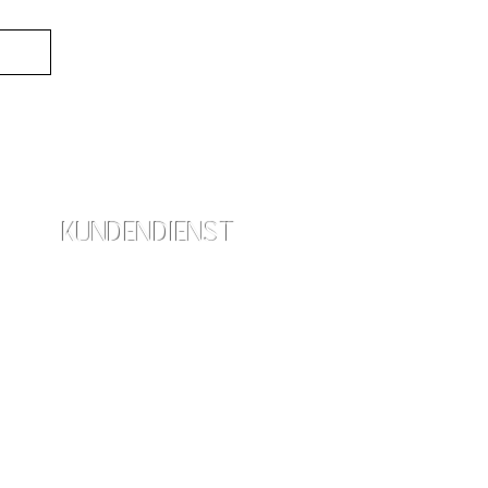
KUNDENDIENST
info@amraskincare.com
Kontaktieren Sie uns