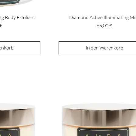
ng Body Exfoliant
Diamond Active Illuminating Mi
Preis
 £
65,00 £
enkorb
In den Warenkorb