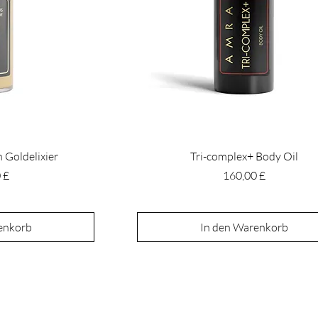
 Goldelixier
Tri-complex+ Body Oil
Preis
 £
160,00 £
enkorb
In den Warenkorb