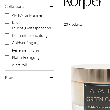
Körper
Collections
AMRA für Männer
Kaviar
23 Produkte
Feuchtigkeitsspendend
Diamantbeleuchtung
Goldverjüngung
Perlenreinigung
Platin-Festigung
Wertvoll
Preis
65 £
160 £