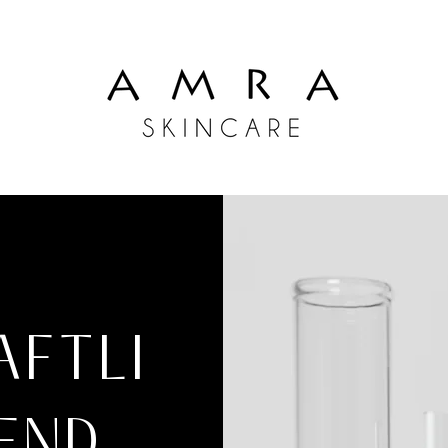
AFTLI
END