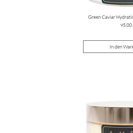
Green Caviar Hydrati
Preis
95,00
In den War