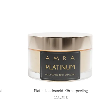
öl
Platin-Niacinamid-Körperpeeling
Preis
110,00 £