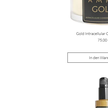
Gold Intracellular
Preis
75,00
In den War