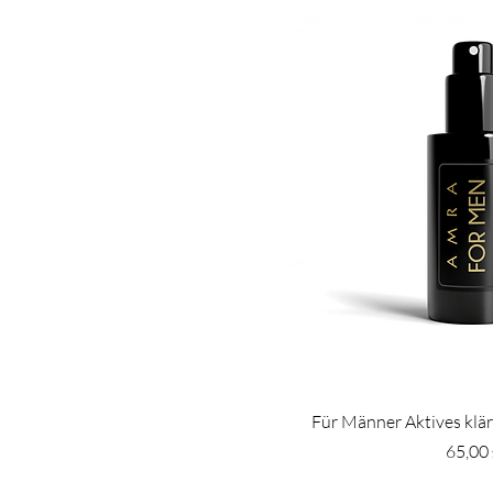
Für Männer Aktives klä
Preis
65,00