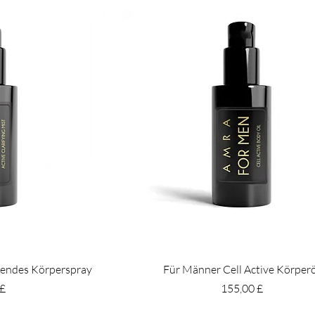
rendes Körperspray
Für Männer Cell Active Körper
Preis
 £
155,00 £