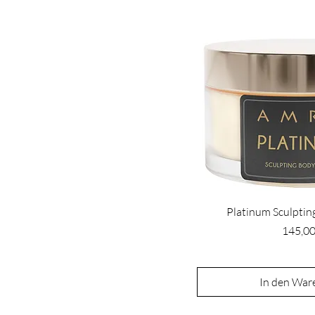
Platinum Sculpti
Preis
145,00
In den War