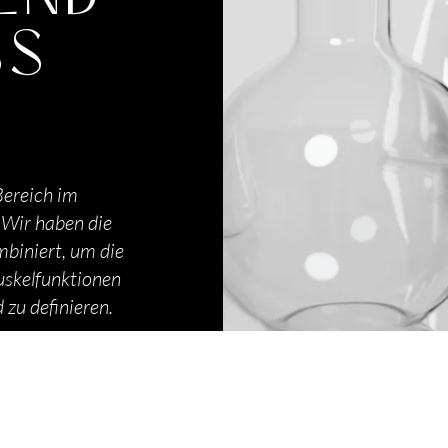
SS
ereich im
 Wir haben die
biniert, um die
Muskelfunktionen
 zu definieren.