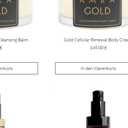
 Cleansing Balm
Gold Cellular Renewal Body Cr
Preis
 £
145,00 £
enkorb
In den Warenkorb