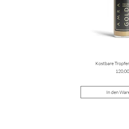
Kostbare Tropfen
Preis
120,00
In den War