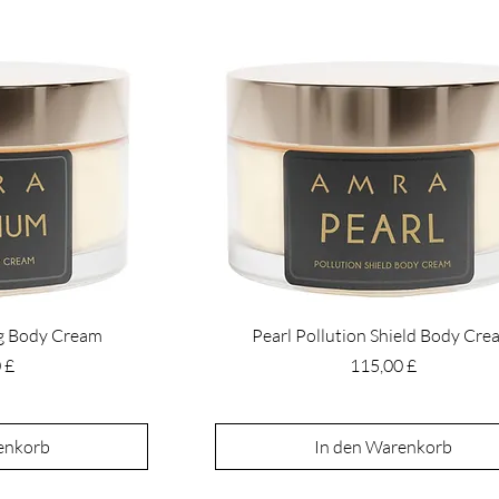
ng Body Cream
Pearl Pollution Shield Body Cre
Preis
 £
115,00 £
enkorb
In den Warenkorb