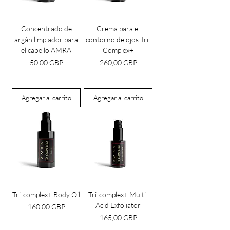
Concentrado de
Crema para el
argán limpiador para
contorno de ojos Tri-
el cabello AMRA
Complex+
Precio
Precio
50,00 GBP
260,00 GBP
Agregar al carrito
Agregar al carrito
Tri-complex+ Body Oil
Tri-complex+ Multi-
Acid Exfoliator
Precio
160,00 GBP
Precio
165,00 GBP