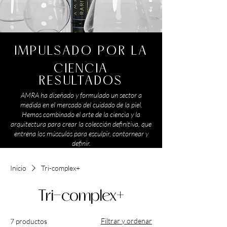
IMPULSADO POR LA
CIENCIA
RESULTADOS
AMRA ha diseñado y formulado un sector a
medida en el mercado del cuidado de la piel.
Hemos combinado el arte de la ciencia y la
arquitectura para crear la colección definitiva, que
entrena los músculos para esculpir, contornear y
definir.
Inicio
Tri-complex+
Tri-complex+
Filtrar y ordenar
7 productos