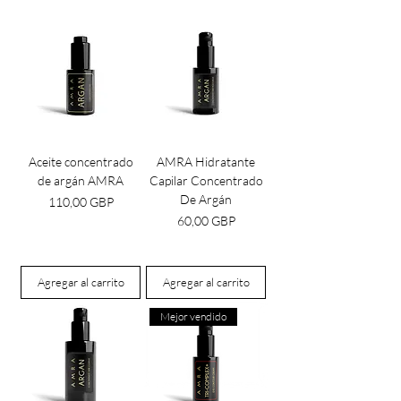
Aceite concentrado
AMRA Hidratante
de argán AMRA
Capilar Concentrado
De Argán
Precio
110,00 GBP
Precio
60,00 GBP
Agregar al carrito
Agregar al carrito
Mejor vendido