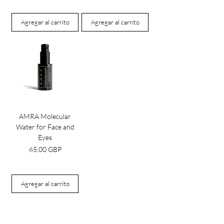
Agregar al carrito
Agregar al carrito
AMRA Molecular
Water for Face and
Eyes
Precio
65,00 GBP
Agregar al carrito