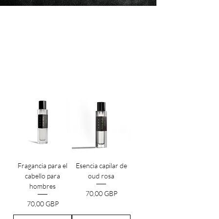
Libera la cautivadora cascada de tu cabello con
nuestras esencias transformadoras para el
cabello. Estos elixires sedosos, tejidos con el
tacto sedoso de la naturaleza, controlan los
mechones rebeldes y los dejan en cascada con
un aura luminosa de sofisticación sin esfuerzo.
Fragancia para el
Esencia capilar de
cabello para
oud rosa
hombres
Precio
70,00 GBP
Precio
70,00 GBP