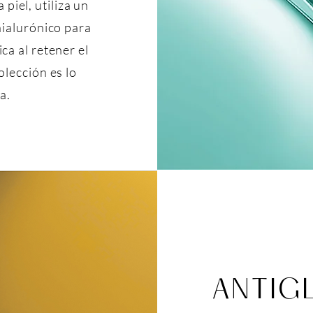
 piel, utiliza un
hialurónico para
ca al retener el
olección es lo
a.
ANTIG