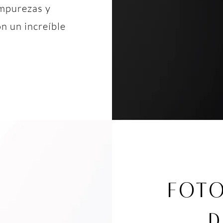
impurezas y
on un increíble
.
FOTO
D