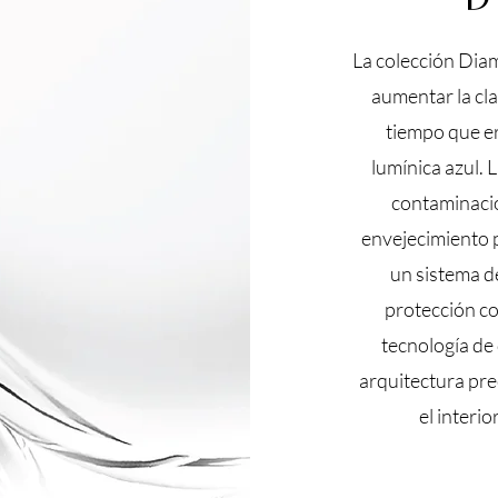
La colección Dia
aumentar la cla
tiempo que er
lumínica azul. 
contaminació
envejecimiento 
un sistema d
protección con
tecnología de
arquitectura pre
el interi