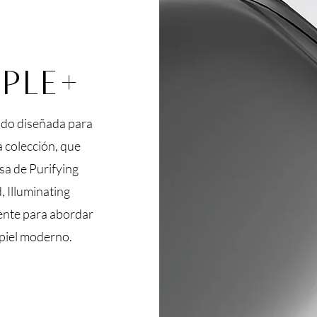
IPLE+
ido diseñada para
ta colección, que
sa de Purifying
, Illuminating
ente para abordar
 piel moderno.