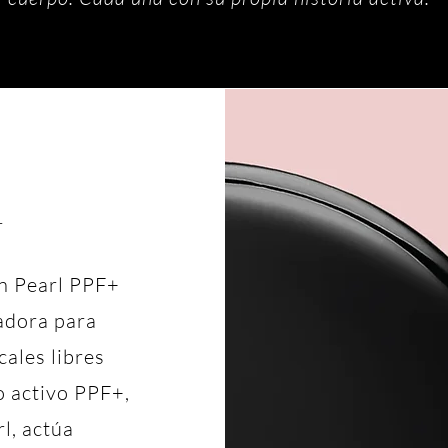
+
ón Pearl PPF+
vadora para
ales libres
o activo PPF+,
l, actúa