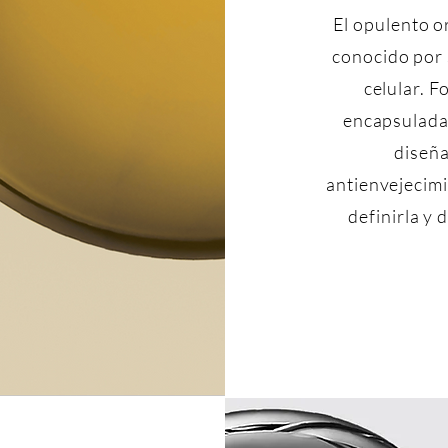
El opulento o
conocido por
celular. F
encapsulada 
diseñ
antienvejecimi
definirla y