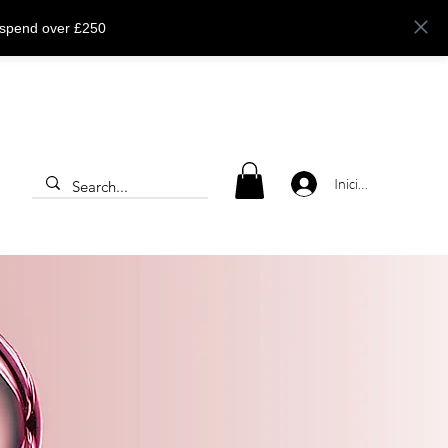
 spend over £250
Iniciar sesión