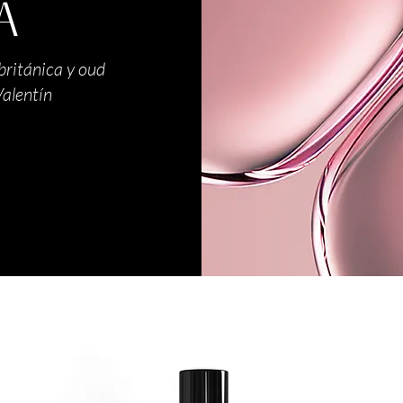
A
británica y oud
Valentín