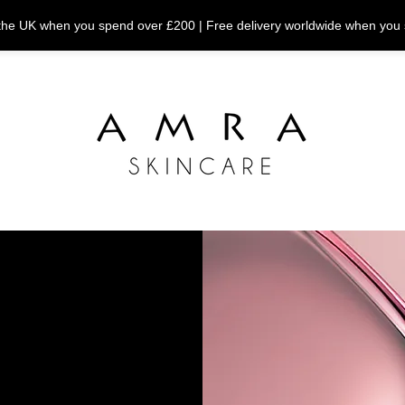
n the UK when you spend over £200 | Free delivery worldwide when you