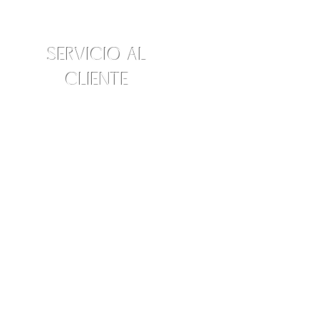
SERVICIO AL
CLIENTE
Información@amraskincare.co
m
Contáctenos