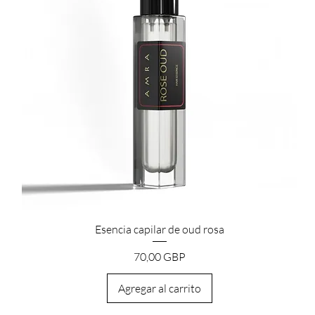
Vista rápida
Esencia capilar de oud rosa
Precio
70,00 GBP
Agregar al carrito