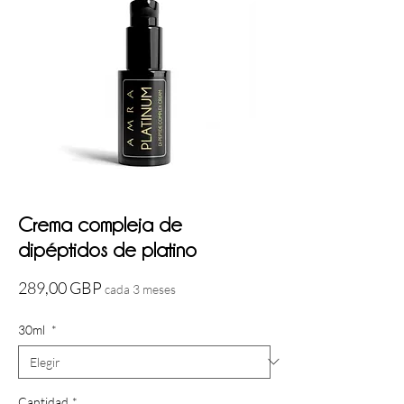
Crema compleja de
dipéptidos de platino
Precio
289,00 GBP
cada 3 meses
30ml
*
Cantidad
*