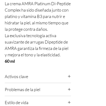
La crema AMRA Platinum Di-Peptide
Complex ha sido diseñada junto con
platino y vitamina B3 para nutrir e
hidratar la piel, al mismo tiempo que
la protege contra daños.
La exclusiva tecnología activa
suavizante de arrugas Dipeptide de
AMRA garantiza la firmeza de la piel
y mejora el tono y la elasticidad.
60 ml
Activos clave
Tecnología de dipéptidos para garantizar la
Problemas de la piel
firmeza en cada capa de la piel. La vitamina B3
nutre e hidrata. El platino difumina las arrugas
Cualquiera, Problemas relacionados con el
al reaccionar con la luz. Protección UV de
Estilo de vida
envejecimiento, Piel opaca y seca, Piel expuesta
dipéptidos y vitamina B3 para una piel con una