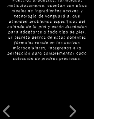
colágeno degradado y reduce una proteína
meticulosamente, cuentan con altos
proinflamatoria, suavizando las arrugas y las
niveles de ingredientes activos y
líneas finas. Su función en nuestra colección
tecnología de vanguardia, que
atienden problemas específicos del
Platinum es reafirmar la piel, lo que representa
cuidado de la piel y están diseñados
el epítome del antienvejecimiento.
para adaptarse a todo tipo de piel.
El secreto detrás de estas potentes
fórmulas reside en los activos
microcelulares, integrados a la
perfección para complementar cada
colección de piedras preciosas.