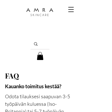
FAQ
Kauanko toimitus kestää?
Odota tilauksesi saapuvan 3-5
työpäivän kuluessa (Iso-
Britannia) tai 5-7 työpäivän