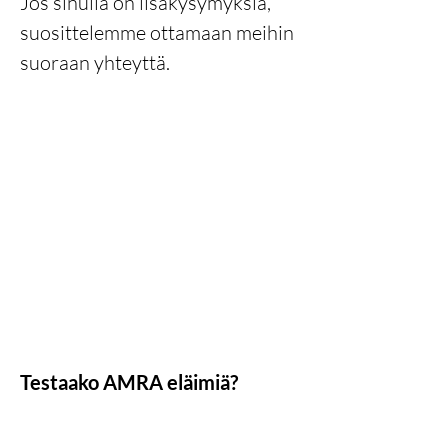
Jos sinulla on lisäkysymyksiä,
suosittelemme ottamaan meihin
suoraan yhteyttä.
Testaako AMRA eläimiä?
AMRA on vahvasti sitoutunut
varmistamaan eläinten