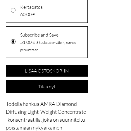
Kertaostos
60,00 £
Subscribe and Save
51,00 £
3 kuukauden välein, kunnes
peruutetaan
LISÄÄ OSTOSKORIIN
Tilaa nyt
Todella hehkua AMRA Diamond
Diffusing Light-Weight Concentrate
-konsentraatilla, joka on suunniteltu
poistamaan nykyaikainen