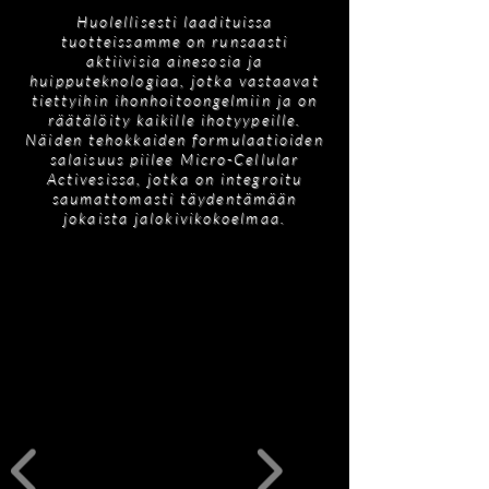
Timantti - Hiukkaset käsittelevät tulevaa valoa
tuotetta, lue pakkauksessa oleva
Huolellisesti laadituissa
jättäen ihon valaistuksi.
ainesosaluettelo tarkan luettelon saamiseksi.
tuotteissamme on runsaasti
aktiivisia ainesosia ja
DEJ Active - Formuloitu peptidi, joka säätelee
huipputeknologiaa, jotka vastaavat
solujen toimintaa, DEJ Active auttaa
tiettyihin ihonhoitoongelmiin ja on
korjaamaan ja uudistamaan kollageenikudosta.
räätälöity kaikille ihotyypeille.
Diamond-kokoelmaamme varten räätälöity se
Näiden tehokkaiden formulaatioiden
salaisuus piilee Micro-Cellular
tarjoaa kiristävän ja kohottavan vaikutuksen
Activesissa, jotka on integroitu
jättäen ihon säteileväksi.
saumattomasti täydentämään
jokaista jalokivikokoelmaa.