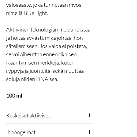
valosaaste, joka tunnetaan myös
nimellä Blue Light.
Aktiivinen teknologiamme puhdistaa
ja hoitaa syvästi, mikä johtaa ihon
säteilemiseen. Jos valoa ei poisteta,
se voi aiheuttaa ennenaikaisen
ikääntymisen merkkejä, kuten
ryppyjä ja juonteita, sekä muuttaa
soluja niiden DNA:ssa.
100 ml
Keskeiset aktiiviset
Suunniteltu taistelemaan vapaita radikaaleja
Ihoongelmat
vastaan koko päivän bioaktiivisen