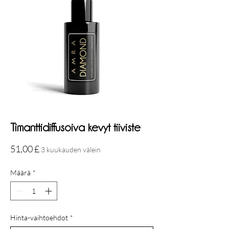
Timanttidiffusoiva kevyt tiiviste
Hinta
51,00 £
3 kuukauden välein
Määrä
*
Hinta-vaihtoehdot
*