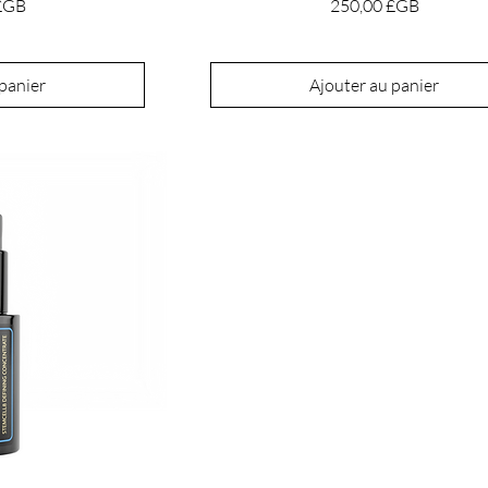
Prix
£GB
250,00 £GB
 panier
Ajouter au panier