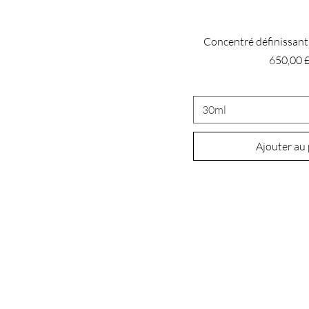
Concentré définissant
Prix
650,00 
30ml
Ajouter au
QUARTIER
GÉNÉRAL