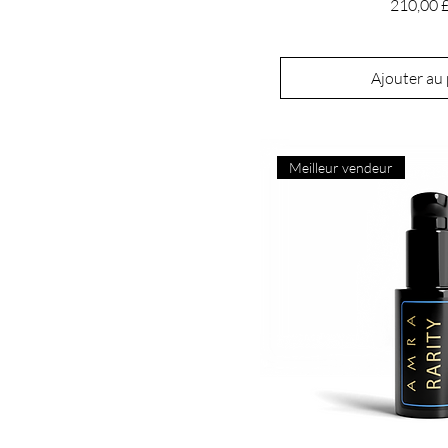
Prix
210,00 
Ajouter au
Meilleur vendeur