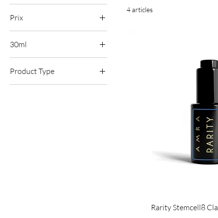
4 articles
Prix
30ml
100 £GB
650 £GB
30ml
Product Type
45ml
Huiles pour le visage
Sérums pour le visage
Essence capillaire
Rarity Stemcell8 Cla