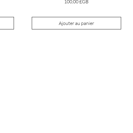
Prix
100,00 £GB
Ajouter au panier