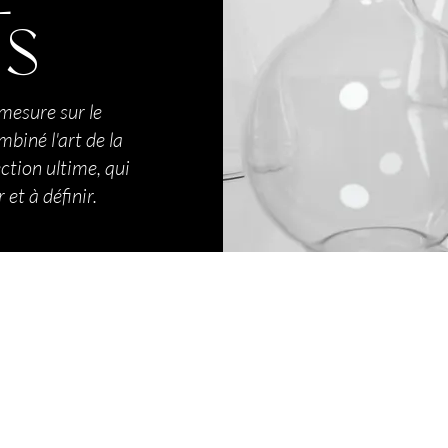
TS
mesure sur le
biné l'art de la
ection ultime, qui
et à définir.