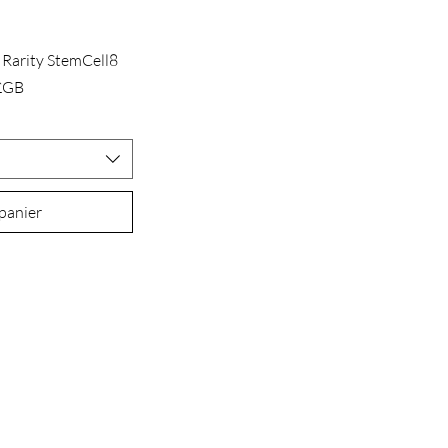
 Rarity StemCell8
£GB
 panier
À PROPOS
POLITIQUE
DE NOUS
S