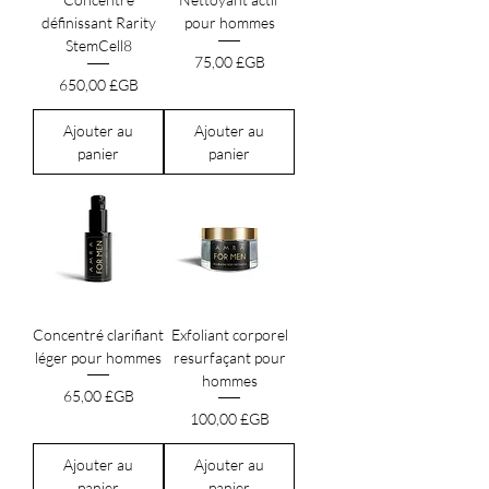
définissant Rarity
pour hommes
StemCell8
Prix
75,00 £GB
Prix
650,00 £GB
Ajouter au
Ajouter au
panier
panier
Concentré clarifiant
Exfoliant corporel
léger pour hommes
resurfaçant pour
hommes
Prix
65,00 £GB
Prix
100,00 £GB
Ajouter au
Ajouter au
panier
panier