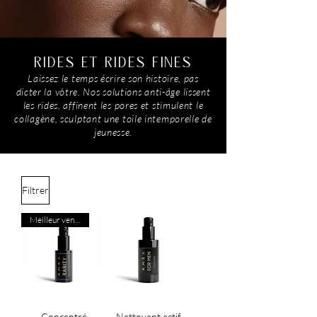
RIDES ET RIDES FINES
Laissez le temps écrire son histoire, pas
dicter la vôtre. Nos solutions anti-âge lissent
les rides, affinent les pores et stimulent le
collagène, sculptant une toile intemporelle de
jeunesse.
Filtrer
Meilleur vendeur
Concentré
Nettoyant actif