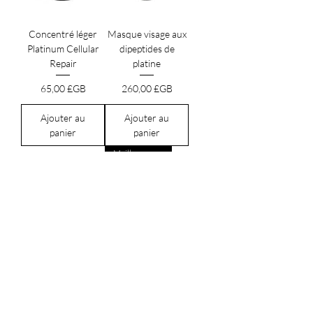
Concentré léger
Masque visage aux
Platinum Cellular
dipeptides de
Repair
platine
Prix
Prix
65,00 £GB
260,00 £GB
Ajouter au
Ajouter au
panier
panier
Meilleur vendeur
Crème complexe di-
Huile corporelle à
peptide platine
microfréquences
Platinum
Prix
340,00 £GB
Prix
155,00 £GB