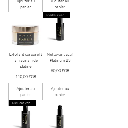
Ajouter au
Ajouter au
panier
panier
Meilleur vendeur
Exfoliant corporel à
Nettoyant actif
la niacinamide
Platinum B3
platine
Prix
80,00 £GB
Prix
110,00 £GB
Ajouter au
Ajouter au
panier
panier
Meilleur vendeur