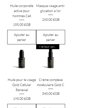
Huile corporelle
Masque visage anti-
active pour
glycation à l'or
hommes Cell
Prix
260,00 £GB
Prix
155,00 £GB
Ajouter au
Ajouter au
panier
panier
Meilleur vendeur
Huile pour le visage
Crème complexe
Gold Cellular
moléculaire Gold C
Renewal
Prix
340,00 £GB
Prix
195,00 £GB