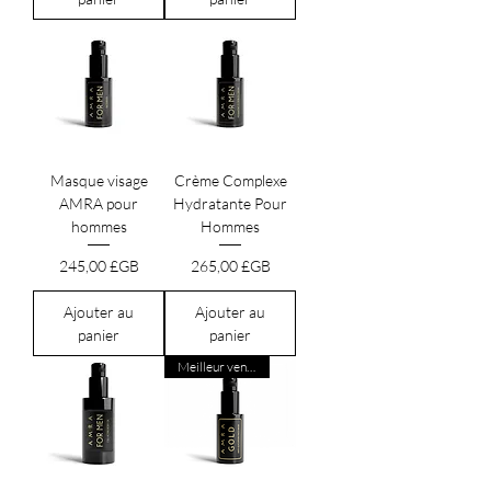
Masque visage
Crème Complexe
AMRA pour
Hydratante Pour
hommes
Hommes
Prix
Prix
245,00 £GB
265,00 £GB
Ajouter au
Ajouter au
panier
panier
Meilleur vendeur