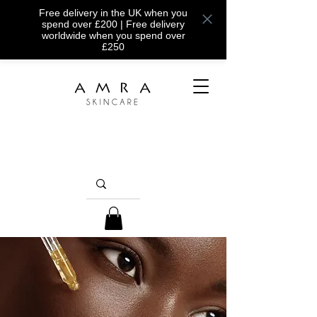
Free delivery in the UK when you
spend over £200 | Free delivery
worldwide when you spend over
£250