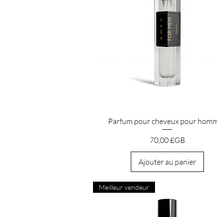
Aperçu rapide
Parfum pour cheveux pour hom
Prix
70,00 £GB
Ajouter au panier
Meilleur vendeur