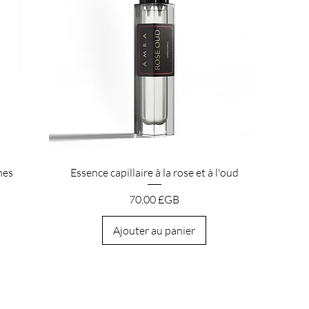
Aperçu rapide
mes
Essence capillaire à la rose et à l'oud
Prix
70,00 £GB
Ajouter au panier