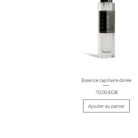
Aperçu rapide
Essence capillaire dorée
Prix
70,00 £GB
Ajouter au panier