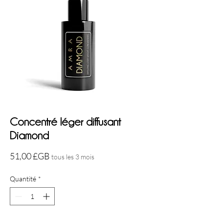
Concentré léger diffusant
Diamond
Prix
51,00 £GB
tous les 3 mois
Quantité
*