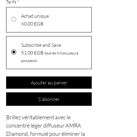
Tarifs
*
Achat unique
60,00 £GB
Subscribe and Save
51,00 £GB
tous les 3 mois jusqu'à
annulation
Ajouter au panier
S'abonner
Brillez véritablement avec le
concentré léger diffuseur AMRA
Diamond, formulé pour éliminer la