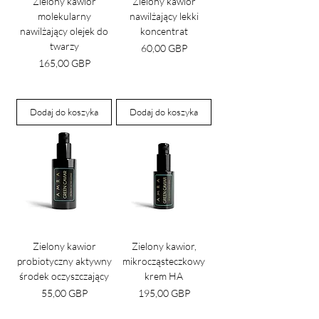
Zielony kawior
Zielony kawior
molekularny
nawilżający lekki
nawilżający olejek do
koncentrat
twarzy
Cena
60,00 GBP
Cena
165,00 GBP
Dodaj do koszyka
Dodaj do koszyka
Zielony kawior
Zielony kawior,
probiotyczny aktywny
mikrocząsteczkowy
środek oczyszczający
krem HA
Cena
Cena
55,00 GBP
195,00 GBP