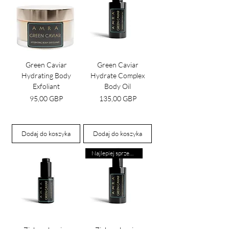
Green Caviar
Green Caviar
Hydrating Body
Hydrate Complex
Exfoliant
Body Oil
Cena
Cena
95,00 GBP
135,00 GBP
Dodaj do koszyka
Dodaj do koszyka
Najlepiej sprzedający się