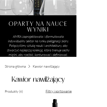
OPARTY NA NAUCE
WYNIKI
AMRA zaprojektowała i sformułowała
indywidualny sektor na rynku pielęgnacji skóry.
Połączyliśmy sztukę nauki i architektury, aby
stworzyć najlepszą kolekcję, która trenuje cechy
mięśni, aby rzeźbić, konturować i definiować.
Strona główna
Kawior nawilżający
Kawior nawilżający
Filtry i sortowanie
Produkty (6)