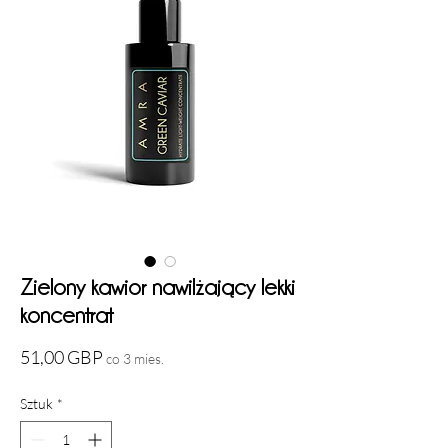
Zielony kawior nawilżający lekki
koncentrat
Cena
51,00 GBP
co 3 mies.
Sztuk
*