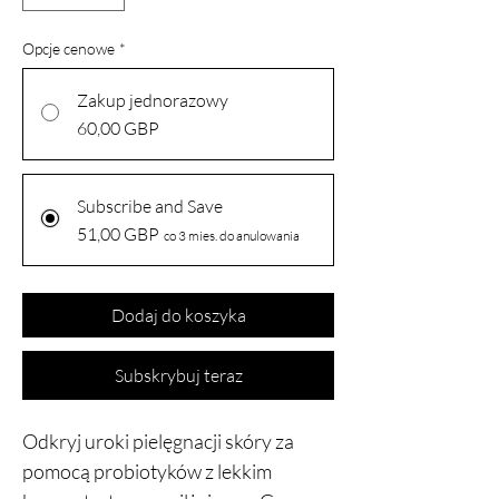
Opcje cenowe
*
Zakup jednorazowy
60,00 GBP
Subscribe and Save
51,00 GBP
co 3 mies. do anulowania
Dodaj do koszyka
Subskrybuj teraz
Odkryj uroki pielęgnacji skóry za
pomocą probiotyków z lekkim