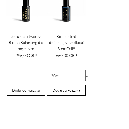
Serum do twarzy
Koncentrat
Biome Balancing dla
definiujący rzadkość
mężczyzn
StemCell8
Cena
Cena
295,00 GBP
650,00 GBP
Dodaj do koszyka
Dodaj do koszyka