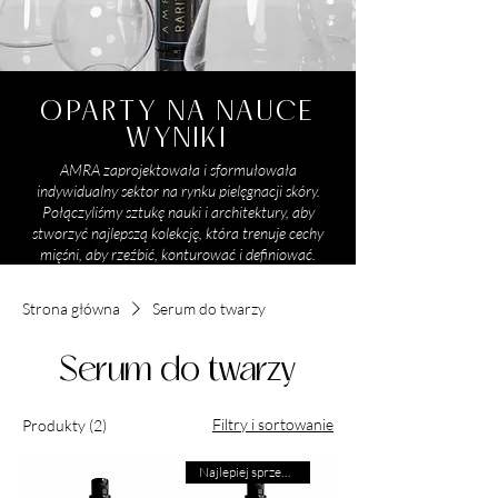
OPARTY NA NAUCE
WYNIKI
AMRA zaprojektowała i sformułowała
indywidualny sektor na rynku pielęgnacji skóry.
Połączyliśmy sztukę nauki i architektury, aby
stworzyć najlepszą kolekcję, która trenuje cechy
mięśni, aby rzeźbić, konturować i definiować.
Strona główna
Serum do twarzy
Serum do twarzy
Filtry i sortowanie
Produkty (2)
Najlepiej sprzedający się