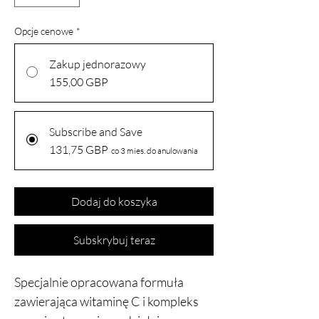
Opcje cenowe
*
Zakup jednorazowy
155,00 GBP
Subscribe and Save
131,75 GBP
co 3 mies. do anulowania
Dodaj do koszyka
Subskrybuj teraz
Specjalnie opracowana formuła
zawierająca witaminę C i kompleks