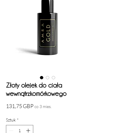
Złoty olejek do ciała
wewnątrzkomórkowego
Cena
131,75 GBP
co 3 mies.
Sztuk
*