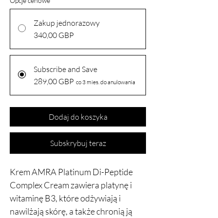
Opcje cenowe
*
Zakup jednorazowy
340,00 GBP
Subscribe and Save
289,00 GBP
co 3 mies. do anulowania
Dodaj do koszyka
Subskrybuj teraz
Krem AMRA Platinum Di-Peptide
Complex Cream zawiera platynę i
witaminę B3, które odżywiają i
nawilżają skórę, a także chronią ją