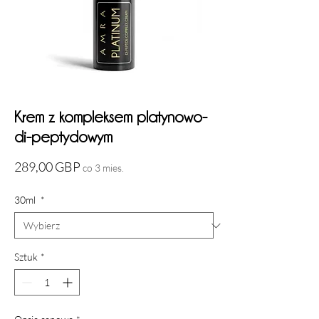
Krem z kompleksem platynowo-
di-peptydowym
Cena
289,00 GBP
co 3 mies.
30ml
*
Sztuk
*