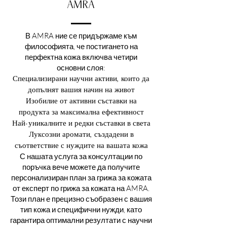
AMRA
В AMRA ние се придържаме към
философията, че постигането на
перфектна кожа включва четири
основни слоя:
Специализирани научни активи, които да
допълнят вашия начин на живот
Изобилие от активни съставки на
продукта за максимална ефективност
Най-уникалните и редки съставки в света
Луксозни аромати, създадени в
съответствие с нуждите на вашата кожа
С нашата услуга за консултации по
поръчка вече можете да получите
персонализиран план за грижа за кожата
от експерт по грижа за кожата на AMRA.
Този план е прецизно съобразен с вашия
тип кожа и специфични нужди, като
гарантира оптимални резултати с научни