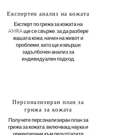
Експертен анализ на кожата
Експерт по грижа за кожата на
AMRA ще се свърже, за да разбере
вашата кожа, начин на живот и
проблеми, като ще извърши
задълбочен анализ за
индивидуален подход.
Персонализиран план за
грижа за кожата
Получете персонализиран план за
грижа за кожата, включващ наука и
ориентирани към резултатите