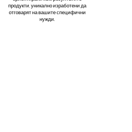
продукти, уникално изработени да
отговарят на вашите специфични
нужди.
Удобна доставка на
продукти
Насладете се на удобството
препоръчаните от вас продукти да
бъдат доставени до прага ви,
давайки тласък на вашето
пътуване към сияйна кожа с
експертния опит на AMRA.