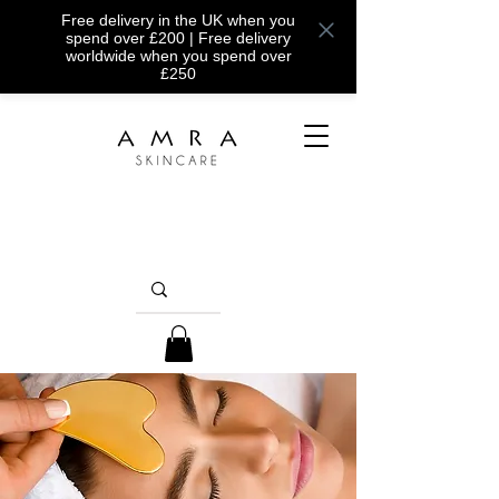
Free delivery in the UK when you
spend over £200 | Free delivery
worldwide when you spend over
£250