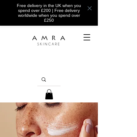
Free delivery in the UK when you
spend over £200 | Free delivery
worldwide when you spend over
£250