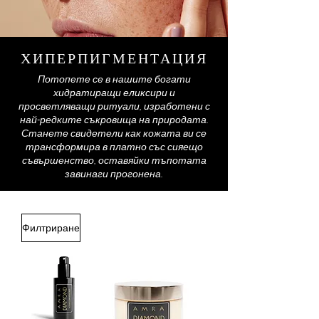
ХИПЕРПИГМЕНТАЦИЯ
Потопете се в нашите богати
хидратиращи еликсири и
просветляващи ритуали, изработени с
най-редките съкровища на природата.
Станете свидетели как кожата ви се
трансформира в платно със сияещо
съвършенство, оставяйки тъпотата
завинаги прогонена.
Филтриране