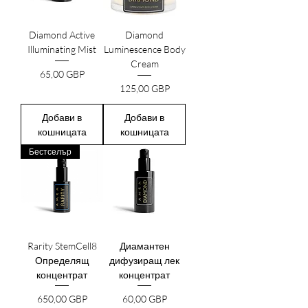
Diamond Active
Diamond
Illuminating Mist
Luminescence Body
Cream
Цена
65,00 GBP
Цена
125,00 GBP
Добави в
Добави в
кошницата
кошницата
Бестселър
Rarity StemCell8
Диамантен
Определящ
дифузиращ лек
концентрат
концентрат
Цена
Цена
650,00 GBP
60,00 GBP