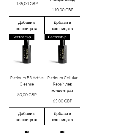
Цена
185,00 GBP
Цена
110,00 GBP
Добави в
Добави в
кошницата
кошницата
Бестселър
Бестселър
Platinum B3 Active
Platinum Cellular
Cleanse
Repair лек
концентрат
Цена
80,00 GBP
Цена
65,00 GBP
Добави в
Добави в
кошницата
кошницата