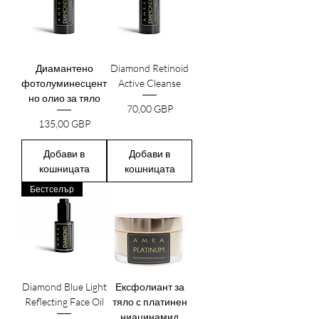
Диамантено
Diamond Retinoid
фотолуминесцент
Active Cleanse
но олио за тяло
Цена
70,00 GBP
Цена
135,00 GBP
Добави в
Добави в
кошницата
кошницата
Бестселър
Diamond Blue Light
Ексфолиант за
Reflecting Face Oil
тяло с платинен
ниацинамид