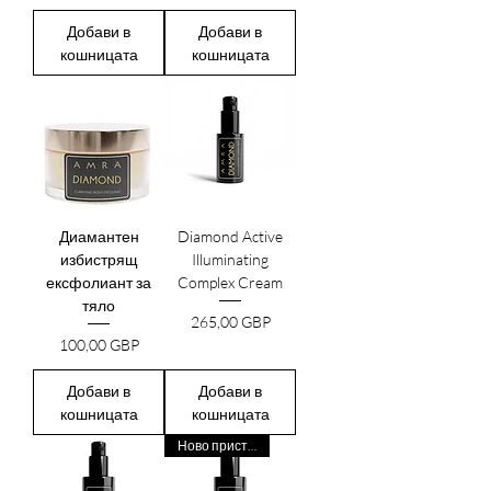
Добави в
Добави в
кошницата
кошницата
Диамантен
Diamond Active
избистрящ
Illuminating
ексфолиант за
Complex Cream
тяло
Цена
265,00 GBP
Цена
100,00 GBP
Добави в
Добави в
кошницата
кошницата
Ново пристигане