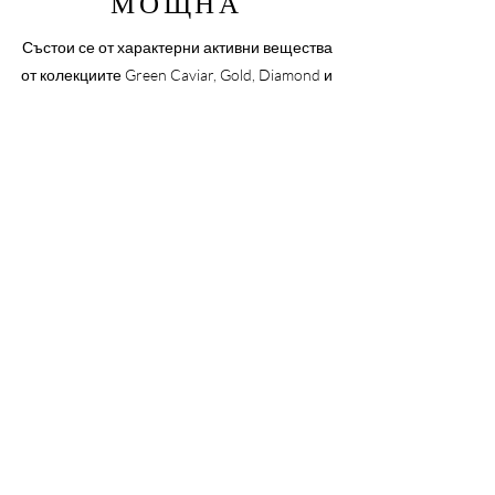
МОЩНА
Състои се от характерни активни вещества
от колекциите Green Caviar, Gold, Diamond и
Platinum, тази мощна система се справя с
безброй проблеми с грижата за кожата,
подходяща за всички типове кожа.
Научете повече
STEMCELL8