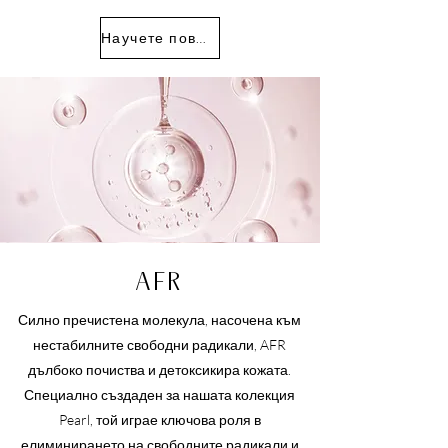
Научете повече
AFR
Силно пречистена молекула, насочена към
нестабилните свободни радикали, AFR
дълбоко почиства и детоксикира кожата.
Специално създаден за нашата колекция
Pearl, той играе ключова роля в
елиминирането на свободните радикали и