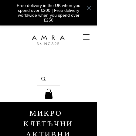
Free delivery in the UK when you
spend over £200 | Free delivery
worldwide when you spend over
£250
МИКРО-
КЛЕТЪЧНИ
АКТИВНИ