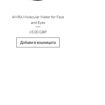
AMRA Molecular Water for Face
and Eyes
Цена
65,00 GBP
Добави в кошницата
HEADQUARTERS
Старата ковачница, The Melon Ground
Hatfield House, Хартфордшир
AL9 5NB, Обединено кралство
Работно време:
Пон-Пет: 9-17ч
Събота: Затворено
Слънце: Затворено