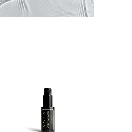
Сбогувайте се с остатъците от
деня с нашия нежен препарат за
премахване на грим. Тази изящна
ласка без усилие разтапя дори и най-
упорития грим, оставяйки кожата ви
готова за сън в скута на пълното
подмладяване.