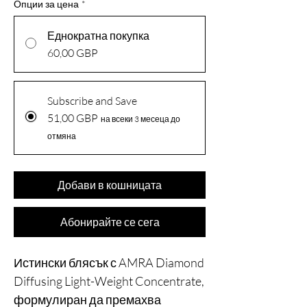
Опции за цена
*
Еднократна покупка
60,00 GBP
Subscribe and Save
51,00 GBP
на всеки 3 месеца до
отмяна
Добави в кошницата
Абонирайте се сега
Истински блясък с AMRA Diamond
Diffusing Light-Weight Concentrate,
формулиран да премахва