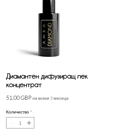
Диамантен дифузиращ лек
концентрат
Цена
51,00 GBP
на всеки 3 месеца
Количество
*