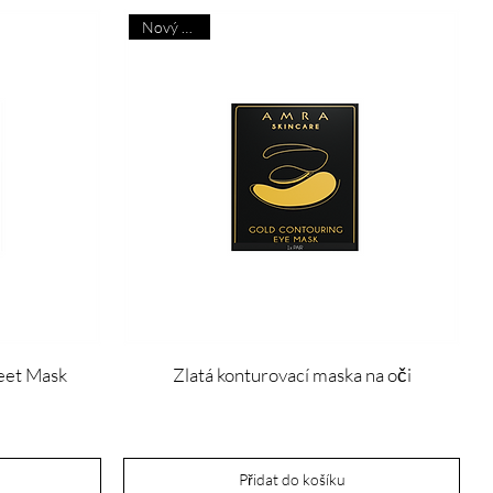
Nový příjezd
eet Mask
Zlatá konturovací maska na oči
Cena
20,00 £
Přidat do košíku