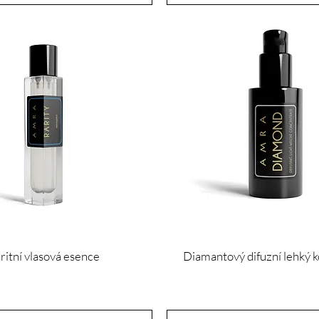
ritní vlasová esence
Diamantový difuzní lehký 
Cena
Cena
100,00 £
60,00 £