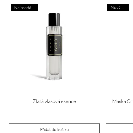
Nový příjezd
Nejprodávanější
Zlatá vlasová esence
Maska Cry
Cena
70,00 £
Přidat do košíku