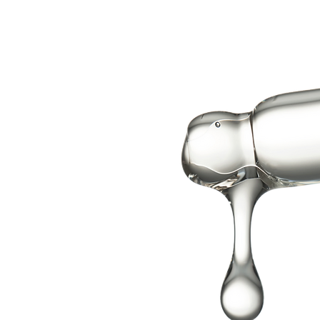
É
KY
tskou
rmuluje
ojeném
ovou a
hny.