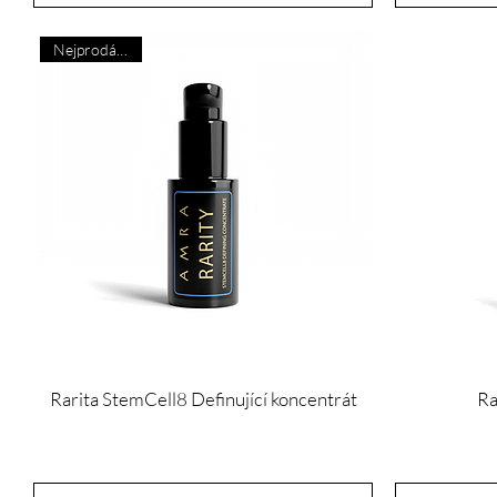
Nejprodávanější
Rarita StemCell8 Definující koncentrát
Ra
Cena
650,00 £