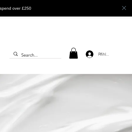
 spend over £250
Přihlásit se