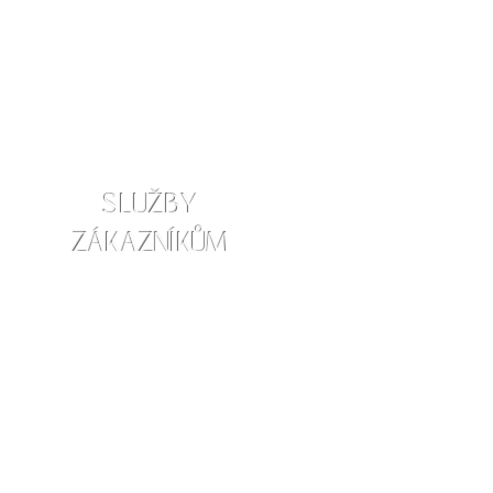
SLUŽBY
ZÁKAZNÍKŮM
info@amraskincare.com
Kontaktujte nás