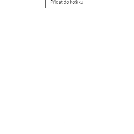
Přidat do košíku
O NÁS
ZÁSADY
Náš příběh
Doprava a vrácení
Náš přístup
Smluvní podmínky
Udržitelnost
FAQ
Zažijte AMRA
Blogy
© 2024 od AMRA Péče o pleť