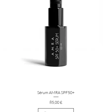
Rychlý náhled
Sérum AMRA SPF50+
Cena
85,00 £