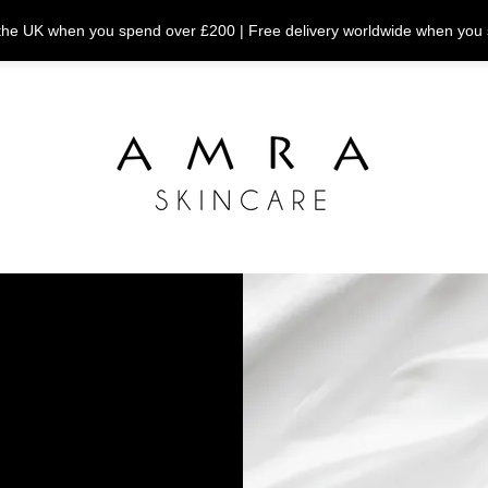
n the UK when you spend over £200 | Free delivery worldwide when you