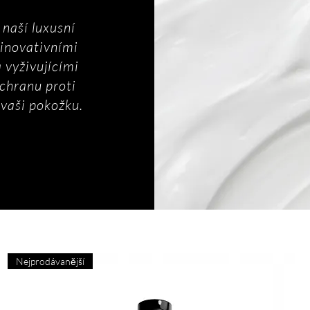
naší luxusní
 inovativními
 vyživujícími
ochranu proti
vaši pokožku.
Nejprodávanější