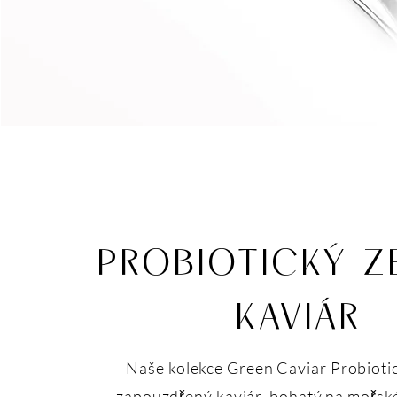
PROBIOTICKÝ Z
KAVIÁR
Naše kolekce Green Caviar Probioti
zapouzdřený kaviár, bohatý na mořské