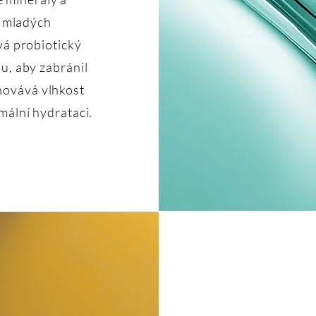
i mladých
vá probiotický
u, aby zabránil
chovává vlhkost
mální hydrataci.