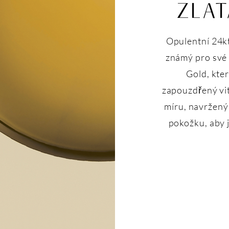
ZLAT
Opulentní 24kt
známý pro své 
Gold, kte
zapouzdřený vit
míru, navržený 
pokožku, aby j