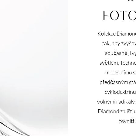
FOT
Kolekce Diamond
tak, aby zvyšo
současně ji v
světlem. Techno
modernímu sv
předčasným stár
cyklodextrin
volnými radikály
Diamond zajišťuj
zevnitř