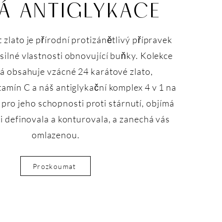
Á ANTIGLYKACE
 zlato je přírodní protizánětlivý přípravek
silné vlastnosti obnovující buňky. Kolekce
rá obsahuje vzácné 24 karátové zlato,
amín C a náš antiglykační komplex 4 v 1 na
pro jeho schopnosti proti stárnutí, objímá
i definovala a konturovala, a zanechá vás
omlazenou.
Prozkoumat