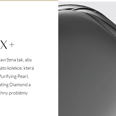
EX+
avržena tak, aby
Tato kolekce, která
urifying Pearl,
nating Diamond a
echny problémy