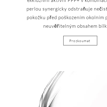
exkluzivní aktivní PPF+ v kombinaci
perlou synergicky odstraňuje nečist
pokožku před poškozením okolním 
neuvěřitelným obsahem bílk
Prozkoumat