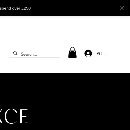
 spend over £250
Přihlásit se
KCE