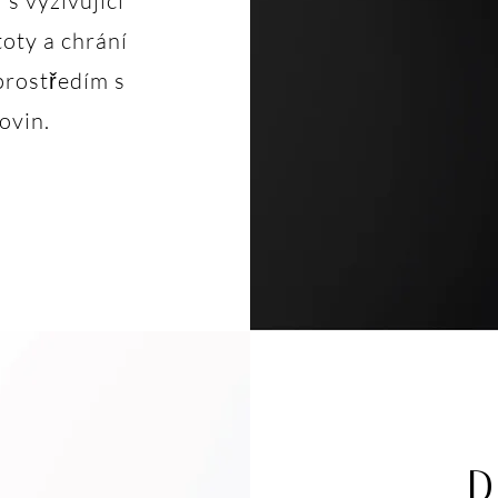
 s vyživující
oty a chrání
prostředím s
ovin.