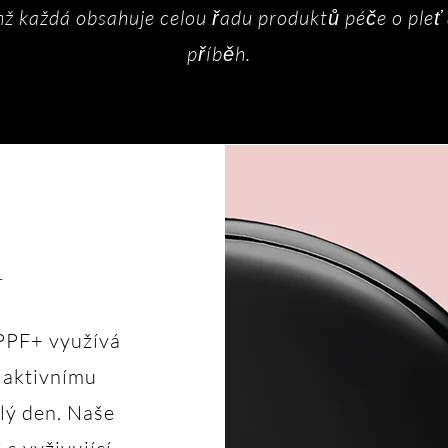
hž každá obsahuje celou řadu produktů péče o pleť 
příběh.
+
 PPF+ využívá
k aktivnímu
lý den. Naše