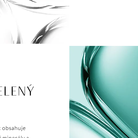
ELENÝ
c obsahuje
 minerály a