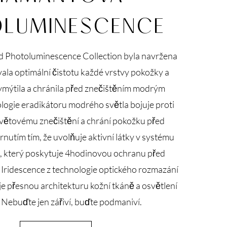
OLUMINESCENCE
 Photoluminescence Collection byla navržena
vala optimální čistotu každé vrstvy pokožky a
ymýtila a chránila před znečištěním modrým
logie eradikátoru modrého světla bojuje proti
ětovému znečištění a chrání pokožku před
nutím tím, že uvolňuje aktivní látky v systému
u, který poskytuje 4hodinovou ochranu před
. Iridescence z technologie optického rozmazání
e přesnou architekturu kožní tkáně a osvětlení
. Nebuďte jen zářiví, buďte podmaniví.