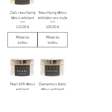
Zlatý resurfacing
Resurfacing tělový
tělový exfoliant
exfoliátor pro muže
Cena
Cena
110,00 £
100,00 £
Přidat do
Přidat do
košíku
košíku
Pearl AFR tělový
Diamantový čistící
exfoliant
tělový exfoliant
Cena
Cena
95,00 £
100,00 £
Přidat do
Přidat do