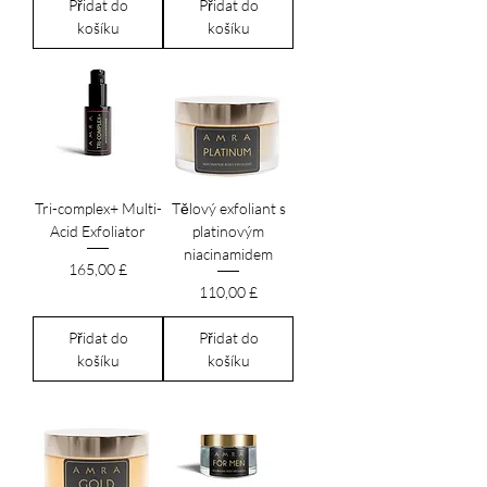
Přidat do
Přidat do
košíku
košíku
Tri-complex+ Multi-
Tělový exfoliant s
Acid Exfoliator
platinovým
niacinamidem
Cena
165,00 £
Cena
110,00 £
Přidat do
Přidat do
košíku
košíku