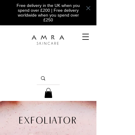
Free delivery in the UK when you
spend over £200 | Free delivery
worldwide when you spend over
£250
EXFOLIATOR