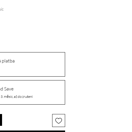
íc
 platba
nd Save
3. měsíc, až do zrušení