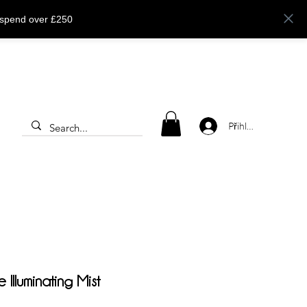
 spend over £250
Přihlásit se
Illuminating Mist