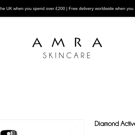
n the UK when you spend over £200 | Free delivery worldwide when you
Diamond Active 