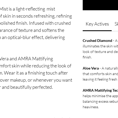
st is a light-reflecting mist
f skin in seconds refreshing, refining
 polished finish. Infused with crushed
Key Actives
S
arance of texture and softens the
an optical-blur effect, delivering
Crushed Diamond
- A
illuminates the skin wit
look of texture and de
finish.
 Vera and AMRA Mattifying
mfort skin while reducing the look of
Aloe Vera
- A naturall
. Wear it as a finishing touch after
that comforts skin and 
y over makeup, or whenever you want
leaving it feeling fres
r and beautifully perfected.
AMRA Mattifying Te
helps minimise the ap
balancing excess sebum
heaviness.