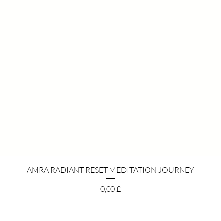
Rychlý náhled
AMRA RADIANT RESET MEDITATION JOURNEY
Cena
0,00 £