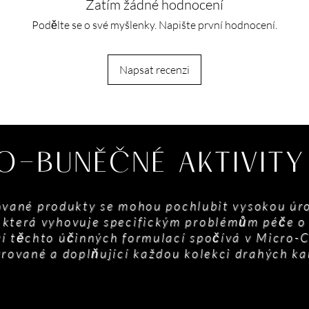
Zatím žádné hodnocení
Podělte se o své myšlenky. Napište první hodnocení.
Napsat recenzi
O-BUNĚČNÉ AKTIVIT
vané produkty se mohou pochlubit vysokou úro
, která vyhovuje specifickým problémům péče o 
í těchto účinných formulací spočívá v Micro-C
grované a doplňující každou kolekci drahých k