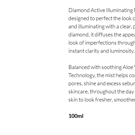
Diamond Active Illuminating Mi
designed to perfect the look o
and illuminating with a clear,
diamond, it diffuses the appe
look of imperfections through 
instant clarity and luminosity.
Balanced with soothing Aloe
Technology, the mist helps co
pores, shine and excess sebum
skincare, throughout the da
skin to look fresher, smoothe
100ml