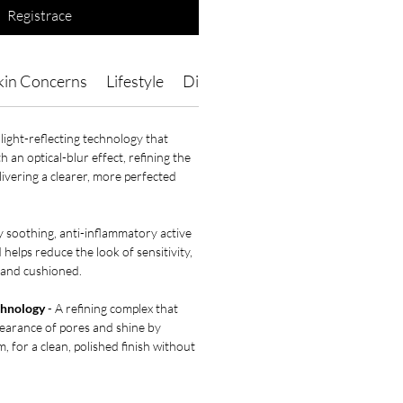
Registrace
kin Concerns
Lifestyle
Directions of Use
Ingredients
 light-reflecting technology that
h an optical-blur effect, refining the
livering a clearer, more perfected
y soothing, anti-inflammatory active
helps reduce the look of sensitivity,
h and cushioned.
chnology
- A refining complex that
pearance of pores and shine by
, for a clean, polished finish without