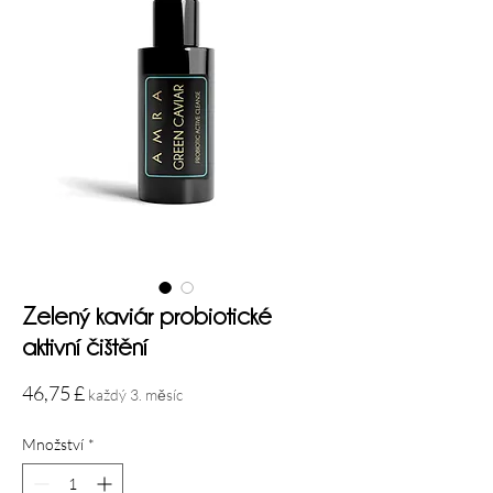
Zelený kaviár probiotické
aktivní čištění
Cena
46,75 £
každý 3. měsíc
Množství
*