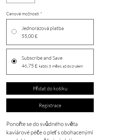
Cenové možnosti
*
Jednorázová platba
55,00 £
Subscribe and Save
46,75 £
každý 3. měsíc, až do zrušení
Přidat do košíku
Registrace
Ponořte se do svůdného světa
kaviárové péče o pleť s obohacenými