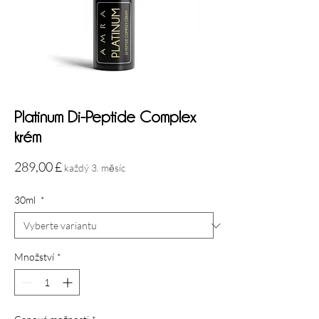
Platinum Di-Peptide Complex
krém
Cena
289,00 £
každý 3. měsíc
30ml
*
Množství
*