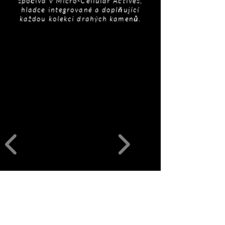
spočívá v Micro-Cellular Actives,
hladce integrované a doplňující
každou kolekci drahých kamenů.
Související
produkty