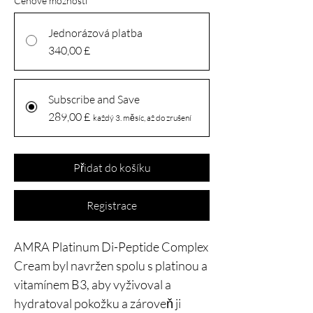
Cenové možnosti
*
Jednorázová platba
340,00 £
Subscribe and Save
289,00 £
každý 3. měsíc, až do zrušení
Přidat do košíku
Registrace
AMRA Platinum Di-Peptide Complex
Cream byl navržen spolu s platinou a
vitamínem B3, aby vyživoval a
hydratoval pokožku a zároveň ji